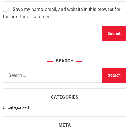
Save my name, email, and website in this browser for
the next time I comment.
SEARCH
S
e
a
r
CATEGORIES
c
h
Uncategorized
f
o
META
r