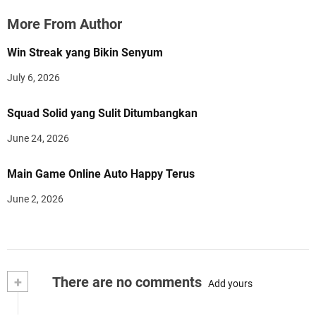
More From Author
Win Streak yang Bikin Senyum
July 6, 2026
Squad Solid yang Sulit Ditumbangkan
June 24, 2026
Main Game Online Auto Happy Terus
June 2, 2026
+
There are no comments
Add yours