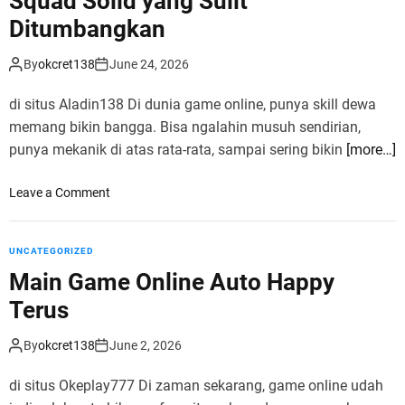
Squad Solid yang Sulit
S
Ditumbangkan
t
r
By
okcret138
June 24, 2026
e
a
di situs Aladin138 Di dunia game online, punya skill dewa
k
memang bikin bangga. Bisa ngalahin musuh sendirian,
y
punya mekanik di atas rata-rata, sampai sering bikin
[more…]
a
n
g
o
Leave a Comment
B
n
i
S
k
q
UNCATEGORIZED
i
u
Main Game Online Auto Happy
n
a
Terus
S
d
e
S
By
okcret138
June 2, 2026
n
o
y
l
di situs Okeplay777 Di zaman sekarang, game online udah
u
i