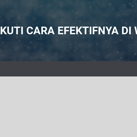
KUTI CARA EFEKTIFNYA DI 