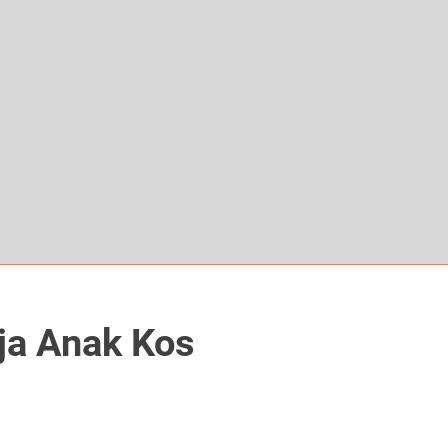
nja Anak Kos