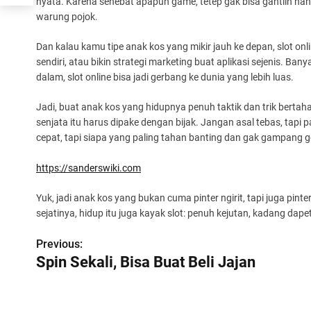
nyata. Karena sehebat apapun game, tetep gak bisa gantiin ha
warung pojok.
Dan kalau kamu tipe anak kos yang mikir jauh ke depan, slot onli
sendiri, atau bikin strategi marketing buat aplikasi sejenis. Bany
dalam, slot online bisa jadi gerbang ke dunia yang lebih luas.
Jadi, buat anak kos yang hidupnya penuh taktik dan trik bertahan 
senjata itu harus dipake dengan bijak. Jangan asal tebas, tapi p
cepat, tapi siapa yang paling tahan banting dan gak gampang 
https://sanderswiki.com
Yuk, jadi anak kos yang bukan cuma pinter ngirit, tapi juga pinter
sejatinya, hidup itu juga kayak slot: penuh kejutan, kadang dapet
Previous:
P
Spin Sekali, Bisa Buat Beli Jajan
o
s