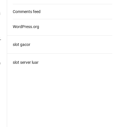
Comments feed
i
WordPress.org
,
slot gacor
slot server luar
n