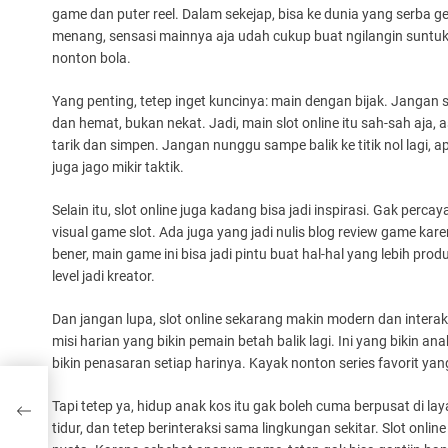
game dan puter reel. Dalam sekejap, bisa ke dunia yang serba 
menang, sensasi mainnya aja udah cukup buat ngilangin suntuk.
nonton bola.
Yang penting, tetep inget kuncinya: main dengan bijak. Jangan 
dan hemat, bukan nekat. Jadi, main slot online itu sah-sah aja
tarik dan simpen. Jangan nunggu sampe balik ke titik nol lagi, a
juga jago mikir taktik.
Selain itu, slot online juga kadang bisa jadi inspirasi. Gak perca
visual game slot. Ada juga yang jadi nulis blog review game kare
bener, main game ini bisa jadi pintu buat hal-hal yang lebih prod
level jadi kreator.
Dan jangan lupa, slot online sekarang makin modern dan interak
misi harian yang bikin pemain betah balik lagi. Ini yang bikin 
bikin penasaran setiap harinya. Kayak nonton series favorit ya
Tapi tetep ya, hidup anak kos itu gak boleh cuma berpusat di la
tidur, dan tetep berinteraksi sama lingkungan sekitar. Slot onlin