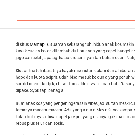
di situs
Mantap168
Jaman sekarang tuh, hidup anak kos makin ke
kayak cucian kotor, ditambah duit bulanan yang cepet banget n
jago cari celah, apalagi kalau urusan nyari tambahan cuan. Nah, sa
Slot online tuh ibaratnya kayak mie instan dalam dunia hiburan
hape dan kuota seiprit, udah bisa masuk ke dunia yang penuh w
sambil ngemil keripik, eh tau-tau saldo e-wallet nambah. Rasan
dipake. Syok tapi bahagia.
Buat anak kos yang pengen ngerasain vibes jadi sultan meski cum
temanya macem-macem. Ada yang ala-ala Mesir Kuno, sampai yang
kalau hoki nyala, bisa dapet jackpot yang nilainya gak main-main
rebus plus telur dan sosis.