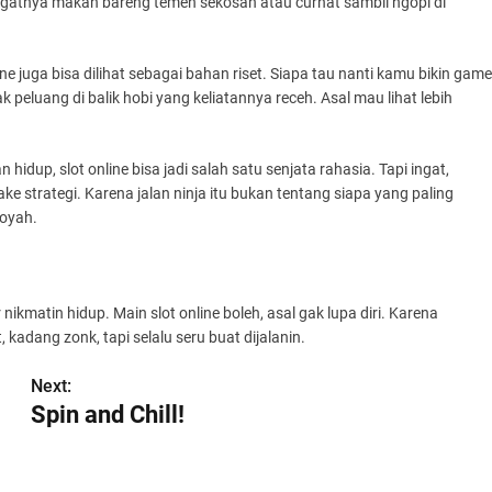
ngatnya makan bareng temen sekosan atau curhat sambil ngopi di
ne juga bisa dilihat sebagai bahan riset. Siapa tau nanti kamu bikin game
ak peluang di balik hobi yang keliatannya receh. Asal mau lihat lebih
hidup, slot online bisa jadi salah satu senjata rahasia. Tapi ingat,
ake strategi. Karena jalan ninja itu bukan tentang siapa yang paling
goyah.
 nikmatin hidup. Main slot online boleh, asal gak lupa diri. Karena
, kadang zonk, tapi selalu seru buat dijalanin.
Next:
Spin and Chill!