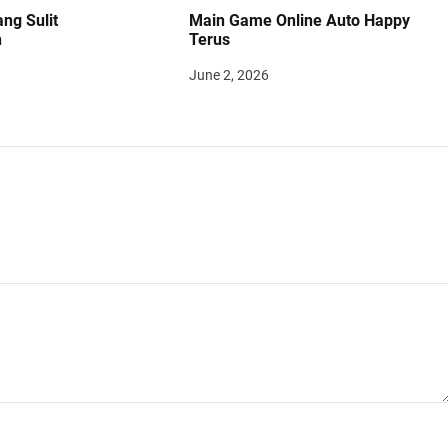
ng Sulit
Main Game Online Auto Happy
n
Terus
June 2, 2026