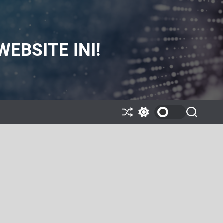
WEBSITE INI!
S
S
S
h
w
e
u
i
a
ff
t
r
l
c
c
e
h
h
c
o
l
o
r
m
o