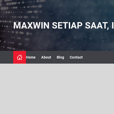
S
k
i
p
MAXWIN SETIAP SAAT, I
t
o
c
o
n
t
Home
About
Blog
Contact
e
n
t