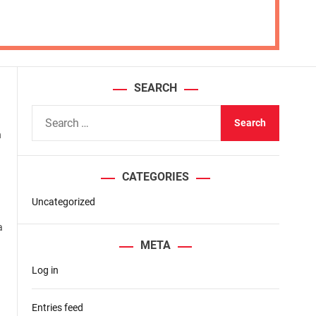
SEARCH
S
e
h
a
r
CATEGORIES
c
h
Uncategorized
f
a
o
META
r
Log in
:
Entries feed