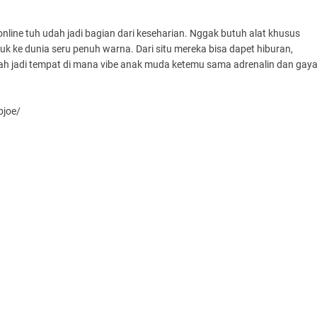
online tuh udah jadi bagian dari keseharian. Nggak butuh alat khusus
k ke dunia seru penuh warna. Dari situ mereka bisa dapet hiburan,
dah jadi tempat di mana vibe anak muda ketemu sama adrenalin dan gay
pjoe/