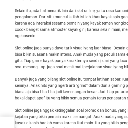
Selain itu, ada hal menarik lain dari slot online, yaitu rasa k
pengalaman. Dari situ muncul istilah-istilah khas kayak spin gac
karena ada interaksi sesama pemain yang kayak temen nongkrong 
cocok banget sama atmosfer kayak gini, karena selain main, me
ngebosenin.
Slot online juga punya daya tarik visual yang luar biasa. Desa
bisa bikin suasana makin intens. Anak muda yang peduli sama e
gitu. Tiap game kayak punya karakternya sendiri, dari yang luc
soal menang, tapi juga soal menikmati perjalanan visual yang bi
Banyak juga yang bilang slot online itu tempat latihan sabar. K
seninya. Anak hits yang ngerti arti “grind” dalam dunia gaming 
biasa aja bisa tiba-tiba jadi kemenangan besar. Jadi tiap putar
bakal dapet apa” itu yang bikin semua pemain terus penasaran d
Slot online juga nggak ketinggalan soal promo dan bonus, yang b
kejutan yang bikin pemain makin semangat. Anak muda yang suka
kayak dikasih hadiah cuma karena ikut main. Itu yang bikin pen