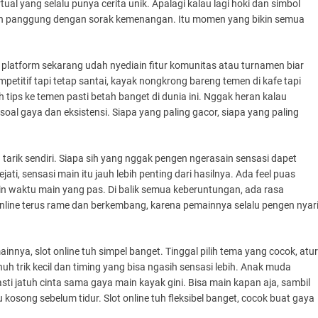
ual yang selalu punya cerita unik. Apalagi kalau lagi hoki dan simbol
engah panggung dengan sorak kemenangan. Itu momen yang bikin semua
ak platform sekarang udah nyediain fitur komunitas atau turnamen biar
petitif tapi tetap santai, kayak nongkrong bareng temen di kafe tapi
ih tips ke temen pasti betah banget di dunia ini. Nggak heran kalau
 soal gaya dan eksistensi. Siapa yang paling gacor, siapa yang paling
 tarik sendiri. Siapa sih yang nggak pengen ngerasain sensasi dapet
ati, sensasi main itu jauh lebih penting dari hasilnya. Ada feel puas
emuin waktu main yang pas. Di balik semua keberuntungan, ada rasa
online terus rame dan berkembang, karena pemainnya selalu pengen nyar
nya, slot online tuh simpel banget. Tinggal pilih tema yang cocok, atur
nuh trik kecil dan timing yang bisa ngasih sensasi lebih. Anak muda
sti jatuh cinta sama gaya main kayak gini. Bisa main kapan aja, sambil
kosong sebelum tidur. Slot online tuh fleksibel banget, cocok buat gaya