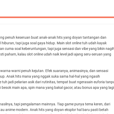
yang penuh keseruan buat anak-anak hits yang doyan tantangan dan
hiburan, tapi juga soal gaya hidup. Main slot online tuh udah kayak
kan cuma soal keberuntungan, tapi juga sensasi dan vibe yang bikin nagi
sti paham, kalau slot online udah naik level jadi ajang seru-seruan yang
ia warna-warni penuh kejutan. Efek suaranya, animasinya, dan sensasi
egup. Anak hits mana yang nggak suka sama hal-hal yang ngasih
ne tuh jadi pelarian asik dari rutinitas, tempat buat ngerasain euforia tanp
gi besok main apa, spin mana yang bakal gacor, atau bonus apa yang lagi
hasilnya, tapi pengalaman mainnya. Tiap game punya tema keren, dari
au anime modern. Anak hits yang doyan eksplor hal baru pasti betah