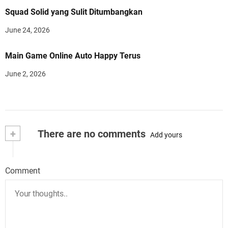
Squad Solid yang Sulit Ditumbangkan
June 24, 2026
Main Game Online Auto Happy Terus
June 2, 2026
+
There are no comments
Add yours
Comment