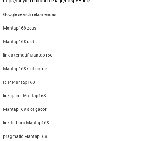
https://anyflip.com/homepage/hiksp#Home
Google search rekomendasi :
Mantap168 zeus
Mantap168 slot
link alternatif Mantap168
Mantap168 slot online
RTP Mantap168
link gacor Mantap168
Mantap168 slot gacor
link terbaru Mantap168
pragmatic Mantap168