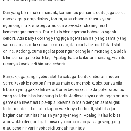
rumah atau ngeluarin tenaga lebih.
Dan yang bikin makin menarik, komunitas pemain slot itu juga solid.
Banyak grup-grup diskusi, forum, atau channel khusus yang
ngomongin trik, strategi, atau cuma sekadar sharing hasil
kemenangan mereka. Dari situ lo bisa ngerasa bahwa lo nggak
sendiri. Ada banyak orang yang juga ngerasain hal yang sama, yang
sama-sama cari keseruan, cari cuan, dan cari vibe positif dari slot
online. Kadang, cuma ngeliat postingan orang lain menang aja udah
bikin semangat lo balik lagi. Apalagi kalau lo ikutan menang, wah itu
rasanya kayak jadi bintang sehari!
Banyak juga yang nyebut slot itu sebagai bentuk hiburan modern.
Sama kayak lo nonton film atau main game mobile, slot punya nilai
hiburan yang gak kalah seru. Cuma bedanya, ini ada potensi bonus
yang real dan bisa langsung lo tarik. Jadinya kayak gabungan antara
game dan investasi tipis-tipis. Selama lo main dengan santai, gak
terburu nafsu, dan tahu kapan waktunya berhenti, slot bisa jadi
bagian dari rutinitas harian yang nyenengin. Apalagi kalau lo bisa
atur waktu dengan bijak, misalnya cuma main pas lagi senggang
atau pengin nyari inspirasi di tengah rutinitas.