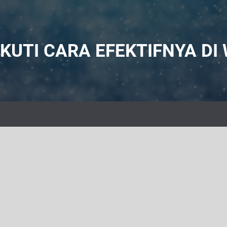
KUTI CARA EFEKTIFNYA DI 