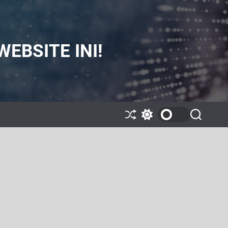
WEBSITE INI!
S
S
S
h
w
e
u
i
a
ff
t
r
l
c
c
e
h
h
c
o
l
o
r
m
o