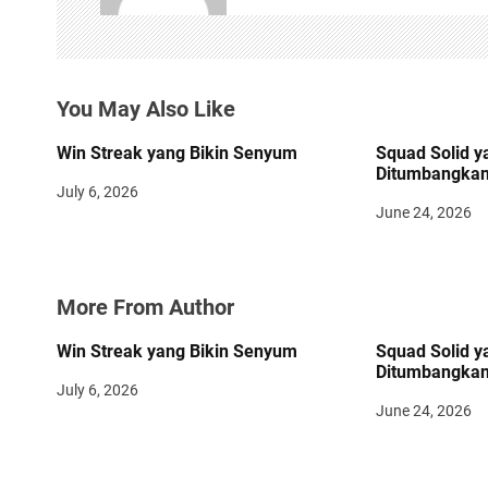
i
g
You May Also Like
a
t
Win Streak yang Bikin Senyum
Squad Solid ya
Ditumbangka
i
July 6, 2026
June 24, 2026
o
n
More From Author
Win Streak yang Bikin Senyum
Squad Solid ya
Ditumbangka
July 6, 2026
June 24, 2026