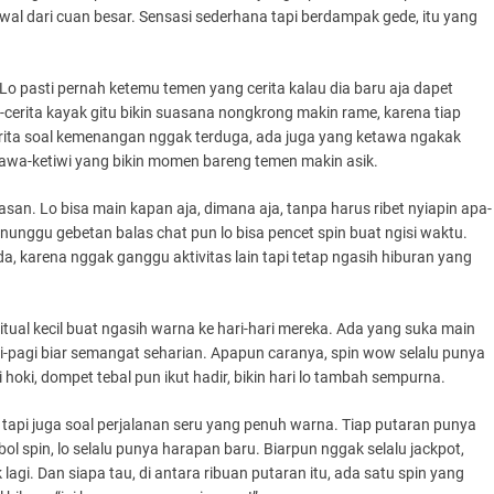
di awal dari cuan besar. Sensasi sederhana tapi berdampak gede, itu yang
. Lo pasti pernah ketemu temen yang cerita kalau dia baru aja dapet
ta-cerita kayak gitu bikin suasana nongkrong makin rame, karena tiap
ita soal kemenangan nggak terduga, ada juga yang ketawa ngakak
etawa-ketiwi yang bikin momen bareng temen makin asik.
san. Lo bisa main kapan aja, dimana aja, tanpa harus ribet nyiapin apa-
i nunggu gebetan balas chat pun lo bisa pencet spin buat ngisi waktu.
uda, karena nggak ganggu aktivitas lain tapi tetap ngasih hiburan yang
tual kecil buat ngasih warna ke hari-hari mereka. Ada yang suka main
gi-pagi biar semangat seharian. Apapun caranya, spin wow selalu punya
i hoki, dompet tebal pun ikut hadir, bikin hari lo tambah sempurna.
 tapi juga soal perjalanan seru yang penuh warna. Tiap putaran punya
mbol spin, lo selalu punya harapan baru. Biarpun nggak selalu jackpot,
 lagi. Dan siapa tau, di antara ribuan putaran itu, ada satu spin yang