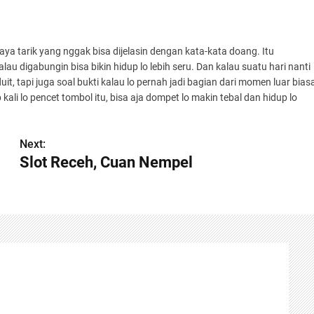
aya tarik yang nggak bisa dijelasin dengan kata-kata doang. Itu
u digabungin bisa bikin hidup lo lebih seru. Dan kalau suatu hari nanti
uit, tapi juga soal bukti kalau lo pernah jadi bagian dari momen luar bias
 kali lo pencet tombol itu, bisa aja dompet lo makin tebal dan hidup lo
Next:
Slot Receh, Cuan Nempel