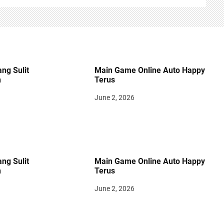
ng Sulit
Main Game Online Auto Happy
n
Terus
June 2, 2026
ng Sulit
Main Game Online Auto Happy
n
Terus
June 2, 2026