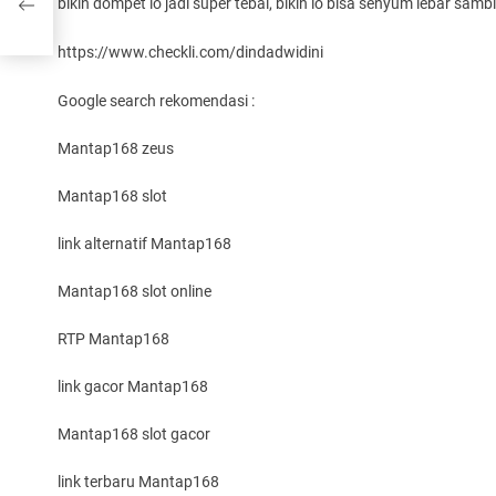
bikin dompet lo jadi super tebal, bikin lo bisa senyum lebar samb
https://www.checkli.com/dindadwidini
Google search rekomendasi :
Mantap168 zeus
Mantap168 slot
link alternatif Mantap168
Mantap168 slot online
RTP Mantap168
link gacor Mantap168
Mantap168 slot gacor
link terbaru Mantap168