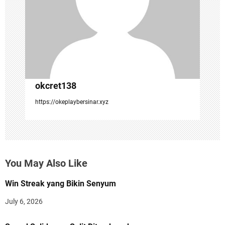
i
o
n
okcret138
https://okeplaybersinar.xyz
You May Also Like
Win Streak yang Bikin Senyum
July 6, 2026