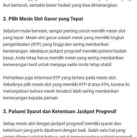
ikut bertaruh, semakin besar hadiah yang bisa dimenangkan.
2. Pilih Mesin Slot Gacor yang Tepat
Sebelum mulai bermain, sangat penting untuk memilih mesin slot
yang tepat. Mesin slot gacor adalah mesin yang memiliki tingkat
pengembalian (RTP) yang tinggi dan sering memberikan
kemenangan. Meskipun jackpot progresif memiliki potensi hadiah
besar, Anda tetap harus memilih mesin yang sering memberikan
kemenangan kecil untuk menjaga saldo Anda tetap stabil.
Perhatikan juga informasi RTP yang tertera pada mesin slot.
Sebaiknya pilih mesin slot yang memiliki RTP di atas 95%, karena ini
menunjukkan bahwa mesin tersebut lebih sering memberikan
kemenangan kepada pemain.
3. Pahami Syarat dan Ketentuan Jackpot Progresif
Setiap mesin slot dengan jackpot progresif memiliki syarat dan
ketentuan yang perlu dipahami dengan baik. Salah satu hal yang