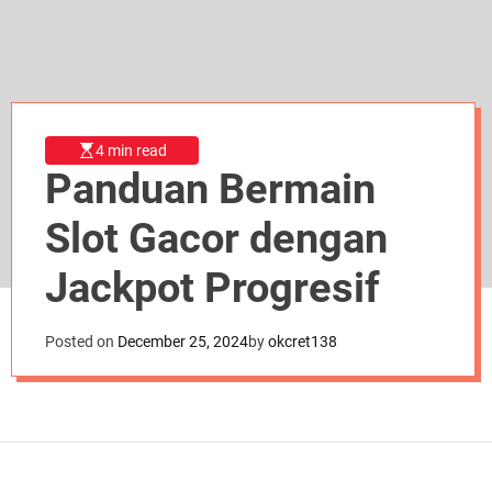
d
e
4 min read
Panduan Bermain
Slot Gacor dengan
Jackpot Progresif
Posted on
December 25, 2024
by
okcret138