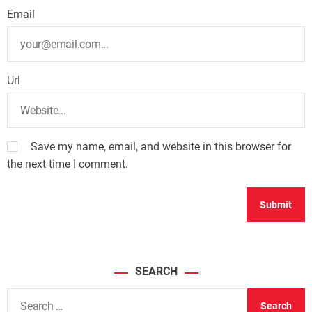
Email
Url
Save my name, email, and website in this browser for
the next time I comment.
SEARCH
S