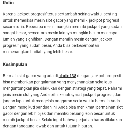
Rutin
Karena jackpot progresif terus bertambah seiring waktu, penting
untuk memeriksa mesin slot gacor yang memiliki jackpot progresif
secara rutin. Beberapa mesin mungkin memiliki jackpot yang sudah
sangat besar, sementara mesin lainnya mungkin belum mencapai
jumlah yang signifikan. Dengan memilih mesin dengan jackpot
progresif yang sudah besar, Anda bisa berkesempatan
memenangkan hadiah yang lebih besar.
Kesimpulan
Bermain slot gacor yang ada di
aladin138
dengan jackpot progresif
bisa memberikan pengalaman yang menyenangkan sekaligus
menguntungkan jika dilakukan dengan strategi yang tepat. Pahami
jenis mesin slot yang Anda pilih, kenali syarat jackpot progresif, dan
jangan lupa untuk mengelola anggaran serta waktu bermain Anda.
Dengan mengikuti panduan ini, Anda bisa menikmati permainan slot
gacor dengan lebih bijak dan memiliki peluang lebih besar untuk
meraih jackpot besar. Selalu ingat bahwa perjudian harus dilakukan
dengan tanggung jawab dan untuk tujuan hiburan.