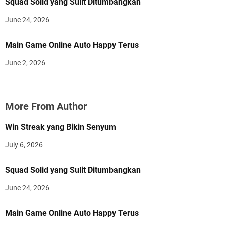
Squad Solid yang Sulit Ditumbangkan
June 24, 2026
Main Game Online Auto Happy Terus
June 2, 2026
More From Author
Win Streak yang Bikin Senyum
July 6, 2026
Squad Solid yang Sulit Ditumbangkan
June 24, 2026
Main Game Online Auto Happy Terus