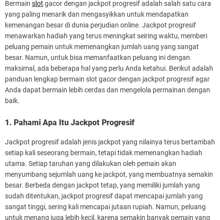
Bermain
slot
gacor dengan jackpot progresif adalah salah satu cara
yang paling menarik dan mengasyikkan untuk mendapatkan
kemenangan besar di dunia perjudian online. Jackpot progresif
menawarkan hadiah yang terus meningkat seiring waktu, memberi
peluang pemain untuk memenangkan jumlah uang yang sangat
besar. Namun, untuk bisa memanfaatkan peluang ini dengan
maksimal, ada beberapa hal yang perlu Anda ketahui. Berikut adalah
panduan lengkap bermain slot gacor dengan jackpot progresif agar
Anda dapat bermain lebih cerdas dan mengelola permainan dengan
baik.
1. Pahami Apa Itu Jackpot Progresif
Jackpot progresif adalah jenis jackpot yang nilainya terus bertambah
setiap kali seseorang bermain, tetapi tidak memenangkan hadiah
utama. Setiap taruhan yang dilakukan oleh pemain akan
menyumbang sejumlah uang ke jackpot, yang membuatnya semakin
besar. Berbeda dengan jackpot tetap, yang memiliki jumlah yang
sudah ditentukan, jackpot progresif dapat mencapai jumlah yang
sangat tinggi, sering kali mencapai jutaan rupiah. Namun, peluang
untuk menang juga lebih kecil, karena semakin banyak pemain yang