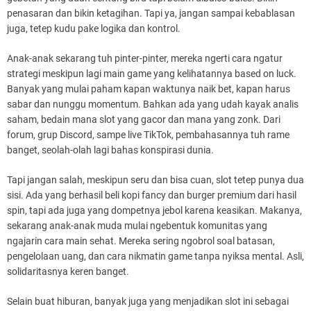
penasaran dan bikin ketagihan. Tapi ya, jangan sampai kebablasan
juga, tetep kudu pake logika dan kontrol.
Anak-anak sekarang tuh pinter-pinter, mereka ngerti cara ngatur
strategi meskipun lagi main game yang kelihatannya based on luck.
Banyak yang mulai paham kapan waktunya naik bet, kapan harus
sabar dan nunggu momentum. Bahkan ada yang udah kayak analis
saham, bedain mana slot yang gacor dan mana yang zonk. Dari
forum, grup Discord, sampe live TikTok, pembahasannya tuh rame
banget, seolah-olah lagi bahas konspirasi dunia.
Tapi jangan salah, meskipun seru dan bisa cuan, slot tetep punya dua
sisi. Ada yang berhasil beli kopi fancy dan burger premium dari hasil
spin, tapi ada juga yang dompetnya jebol karena keasikan. Makanya,
sekarang anak-anak muda mulai ngebentuk komunitas yang
ngajarin cara main sehat. Mereka sering ngobrol soal batasan,
pengelolaan uang, dan cara nikmatin game tanpa nyiksa mental. Asli,
solidaritasnya keren banget.
Selain buat hiburan, banyak juga yang menjadikan slot ini sebagai