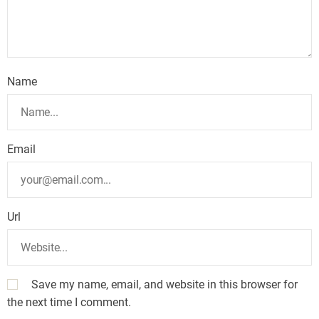
Name
Email
Url
Save my name, email, and website in this browser for
the next time I comment.