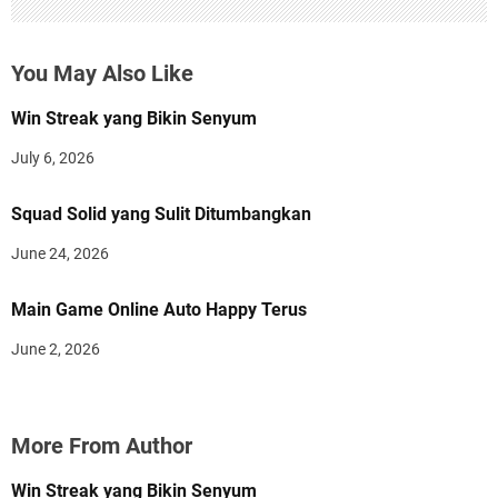
You May Also Like
Win Streak yang Bikin Senyum
July 6, 2026
Squad Solid yang Sulit Ditumbangkan
June 24, 2026
Main Game Online Auto Happy Terus
June 2, 2026
More From Author
Win Streak yang Bikin Senyum