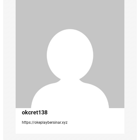
a
v
i
g
a
t
i
o
n
okcret138
https://okeplaybersinar.xyz