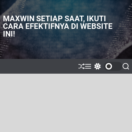
S
k
i
MAXWIN SETIAP SAAT, IKUTI
p
CARA EFEKTIFNYA DI WEBSITE
t
INI!
o
c
o
n
t
e
S
M
S
S
h
e
w
e
n
u
n
i
a
t
ff
u
t
r
l
c
c
e
h
h
c
o
l
o
r
m
o