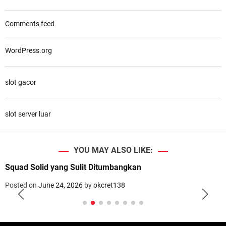
Comments feed
WordPress.org
slot gacor
slot server luar
YOU MAY ALSO LIKE:
Squad Solid yang Sulit Ditumbangkan
Posted on
June 24, 2026
by
okcret138