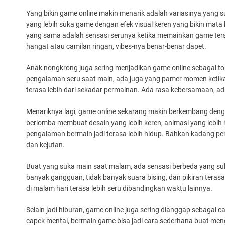
Yang bikin game online makin menarik adalah variasinya yang 
yang lebih suka game dengan efek visual keren yang bikin mata b
yang sama adalah sensasi serunya ketika memainkan game terse
hangat atau camilan ringan, vibes-nya benar-benar dapet.
Anak nongkrong juga sering menjadikan game online sebagai to
pengalaman seru saat main, ada juga yang pamer momen ketika da
terasa lebih dari sekadar permainan. Ada rasa kebersamaan, ad
Menariknya lagi, game online sekarang makin berkembang den
berlomba membuat desain yang lebih keren, animasi yang lebih 
pengalaman bermain jadi terasa lebih hidup. Bahkan kadang pe
dan kejutan.
Buat yang suka main saat malam, ada sensasi berbeda yang sulit 
banyak gangguan, tidak banyak suara bising, dan pikiran tera
di malam hari terasa lebih seru dibandingkan waktu lainnya.
Selain jadi hiburan, game online juga sering dianggap sebagai c
capek mental, bermain game bisa jadi cara sederhana buat me