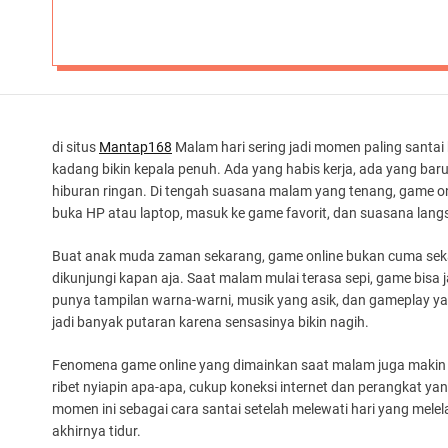
di situs
Mantap168
Malam hari sering jadi momen paling santai 
kadang bikin kepala penuh. Ada yang habis kerja, ada yang baru
hiburan ringan. Di tengah suasana malam yang tenang, game onlin
buka HP atau laptop, masuk ke game favorit, dan suasana langs
Buat anak muda zaman sekarang, game online bukan cuma sekada
dikunjungi kapan aja. Saat malam mulai terasa sepi, game bisa 
punya tampilan warna-warni, musik yang asik, dan gameplay yan
jadi banyak putaran karena sensasinya bikin nagih.
Fenomena game online yang dimainkan saat malam juga makin po
ribet nyiapin apa-apa, cukup koneksi internet dan perangkat ya
momen ini sebagai cara santai setelah melewati hari yang melel
akhirnya tidur.