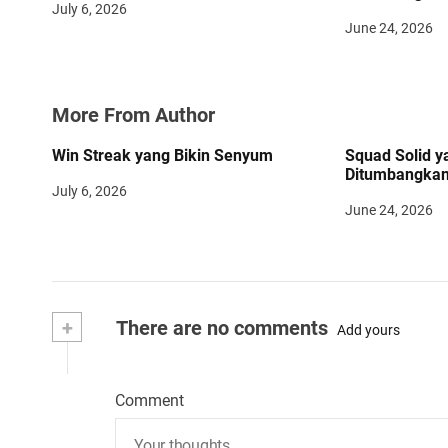
July 6, 2026
o
June 24, 2026
n
More From Author
Win Streak yang Bikin Senyum
Squad Solid ya
Ditumbangka
July 6, 2026
June 24, 2026
+
There are no comments
Add yours
Comment