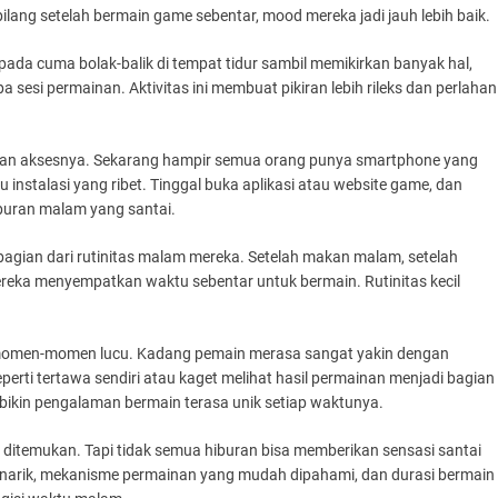
ilang setelah bermain game sebentar, mood mereka jadi jauh lebih baik.
aripada cuma bolak-balik di tempat tidur sambil memikirkan banyak hal,
si permainan. Aktivitas ini membuat pikiran lebih rileks dan perlahan
dahan aksesnya. Sekarang hampir semua orang punya smartphone yang
 instalasi yang ribet. Tinggal buka aplikasi atau website game, dan
iburan malam yang santai.
agian dari rutinitas malam mereka. Setelah makan malam, setelah
ereka menyempatkan waktu sebentar untuk bermain. Rutinitas kecil
 momen-momen lucu. Kadang pemain merasa sangat yakin dengan
seperti tertawa sendiri atau kaget melihat hasil permainan menjadi bagian
ng bikin pengalaman bermain terasa unik setiap waktunya.
 ditemukan. Tapi tidak semua hiburan bisa memberikan sensasi santai
menarik, mekanisme permainan yang mudah dipahami, dan durasi bermain