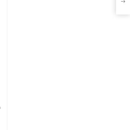
Hid
n
a