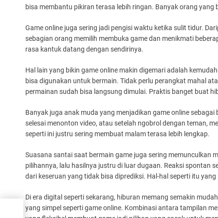
bisa membantu pikiran terasa lebih ringan. Banyak orang yang b
Game online juga sering jadi pengisi waktu ketika sulit tidur. D
sebagian orang memilih membuka game dan menikmati beberapa se
rasa kantuk datang dengan sendirinya.
Hal lain yang bikin game online makin digemari adalah kemu
bisa digunakan untuk bermain. Tidak perlu perangkat mahal atau
permainan sudah bisa langsung dimulai. Praktis banget buat h
Banyak juga anak muda yang menjadikan game online sebagai b
selesai menonton video, atau setelah ngobrol dengan teman, m
seperti ini justru sering membuat malam terasa lebih lengkap.
Suasana santai saat bermain game juga sering memunculkan
pilihannya, lalu hasilnya justru di luar dugaan. Reaksi spontan 
dari keseruan yang tidak bisa diprediksi. Hal-hal seperti itu ya
Di era digital seperti sekarang, hiburan memang semakin mudah
yang simpel seperti game online. Kombinasi antara tampilan 