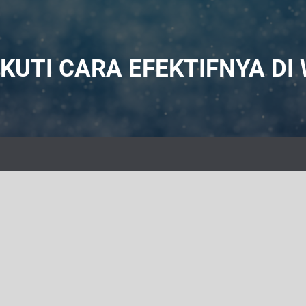
KUTI CARA EFEKTIFNYA DI 