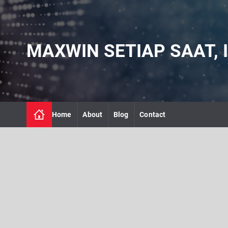
S
k
i
p
MAXWIN SETIAP SAAT, I
t
o
c
o
n
t
Home
About
Blog
Contact
e
n
t