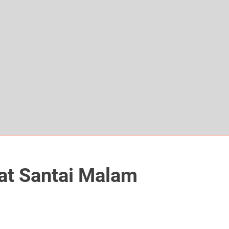
at Santai Malam