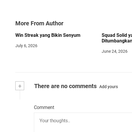
o
n
More From Author
Win Streak yang Bikin Senyum
Squad Solid ya
Ditumbangka
July 6, 2026
June 24, 2026
+
There are no comments
Add yours
Comment