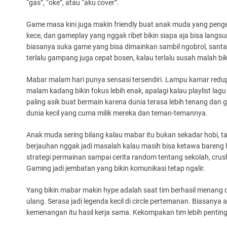
“gas”, “oke”, atau “aku cover”.
Game masa kini juga makin friendly buat anak muda yang penge
kece, dan gameplay yang nggak ribet bikin siapa aja bisa lang
biasanya suka game yang bisa dimainkan sambil ngobrol, santai,
terlalu gampang juga cepat bosen, kalau terlalu susah malah bik
Mabar malam hari punya sensasi tersendiri. Lampu kamar redup,
malam kadang bikin fokus lebih enak, apalagi kalau playlist l
paling asik buat bermain karena dunia terasa lebih tenang dan 
dunia kecil yang cuma milik mereka dan teman-temannya.
Anak muda sering bilang kalau mabar itu bukan sekadar hobi, 
berjauhan nggak jadi masalah kalau masih bisa ketawa bareng l
strategi permainan sampai cerita random tentang sekolah, crus
Gaming jadi jembatan yang bikin komunikasi tetap ngalir.
Yang bikin mabar makin hype adalah saat tim berhasil menang dra
ulang. Serasa jadi legenda kecil di circle pertemanan. Biasanya
kemenangan itu hasil kerja sama. Kekompakan tim lebih penting d