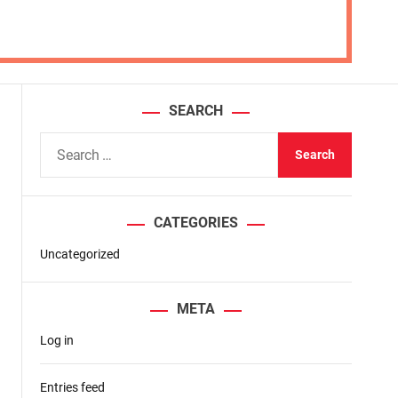
SEARCH
S
e
a
r
CATEGORIES
c
h
Uncategorized
f
o
META
r
Log in
:
Entries feed