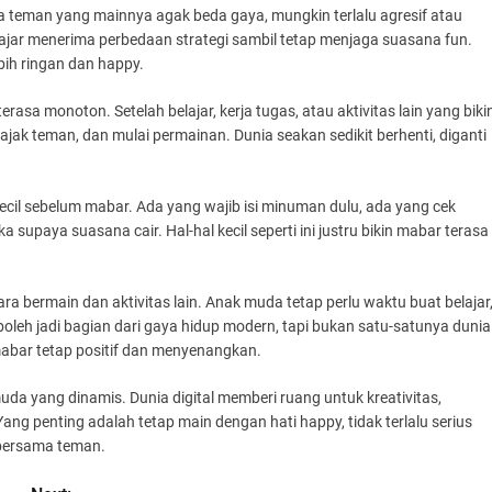
ada teman yang mainnya agak beda gaya, mungkin terlalu agresif atau
belajar menerima perbedaan strategi sambil tetap menjaga suasana fun.
ebih ringan dan happy.
erasa monoton. Setelah belajar, kerja tugas, atau aktivitas lain yang biki
 ajak teman, dan mulai permainan. Dunia seakan sedikit berhenti, diganti
cil sebelum mabar. Ada yang wajib isi minuman dulu, ada yang cek
 supaya suasana cair. Hal-hal kecil seperti ini justru bikin mabar terasa
a bermain dan aktivitas lain. Anak muda tetap perlu waktu buat belajar
boleh jadi bagian dari gaya hidup modern, tapi bukan satu-satunya dunia
mabar tetap positif dan menyenangkan.
da yang dinamis. Dunia digital memberi ruang untuk kreativitas,
ang penting adalah tetap main dengan hati happy, tidak terlalu serius
bersama teman.