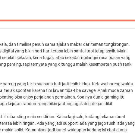
ala, dan timeline penuh sama ajakan mabar dari teman tongkrongan.
ital yang bikin hari-hari terasa lebih santai tapi tetap asyik. Main
 setelah sekolah, kerja tugas, atau sekadar ngilangin rasa bosan yang
ang penting, tapi ternyata yang ditunggu malah kesempatan push rank
e bareng yang bikin suasana hati jadi lebih hidup. Ketawa bareng waktu
pai teriak spontan karena tim lawan tiba-tiba savage. Anak muda zaman
nting bisa enjoy perjalanan permainan. Soalnya dunia gaming itu
juga kejutan random yang bikin jantung agak deg-degan dikit.
ll dibanding main sendirian. Kalau lagi solo, kadang tekanan buat
erasa lebih ringan. Ada yang jadi support, ada yang jago rush, ada yang
m makin solid. Komunikasi jadi kunci, walaupun kadang isi chat cuma