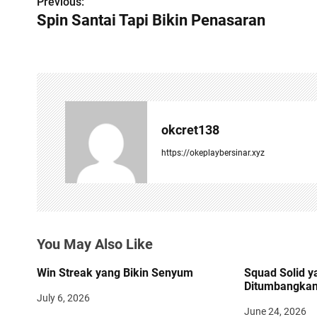
Previous:
P
Spin Santai Tapi Bikin Penasaran
o
s
t
n
okcret138
a
https://okeplaybersinar.xyz
v
i
g
You May Also Like
a
t
Win Streak yang Bikin Senyum
Squad Solid ya
Ditumbangka
i
July 6, 2026
June 24, 2026