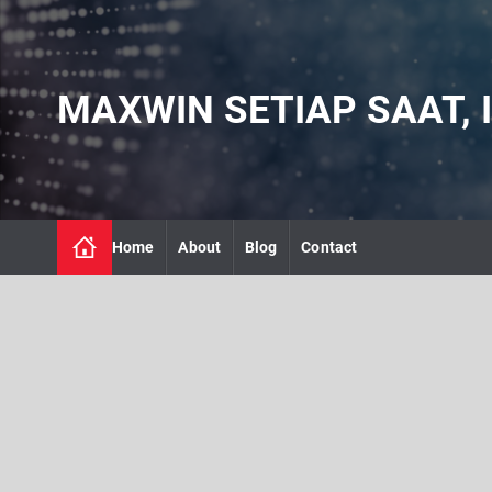
S
k
i
p
MAXWIN SETIAP SAAT, I
t
o
c
o
n
t
Home
About
Blog
Contact
e
n
t