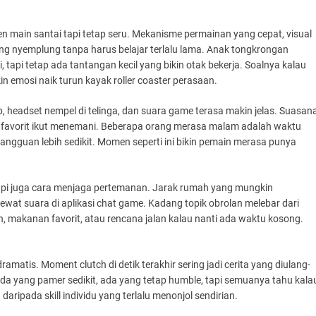
n main santai tapi tetap seru. Mekanisme permainan yang cepat, visual
sung nyemplung tanpa harus belajar terlalu lama. Anak tongkrongan
 tapi tetap ada tantangan kecil yang bikin otak bekerja. Soalnya kalau
in emosi naik turun kayak roller coaster perasaan.
 headset nempel di telinga, dan suara game terasa makin jelas. Suasan
agu favorit ikut menemani. Beberapa orang merasa malam adalah waktu
gangguan lebih sedikit. Momen seperti ini bikin pemain merasa punya
tapi juga cara menjaga pertemanan. Jarak rumah yang mungkin
ewat suara di aplikasi chat game. Kadang topik obrolan melebar dari
h, makanan favorit, atau rencana jalan kalau nanti ada waktu kosong.
matis. Moment clutch di detik terakhir sering jadi cerita yang diulang-
 ada yang pamer sedikit, ada yang tetap humble, tapi semuanya tahu kala
aripada skill individu yang terlalu menonjol sendirian.