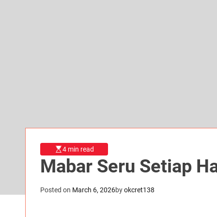
4 min read
Mabar Seru Setiap Ha
Posted on
March 6, 2026
by
okcret138