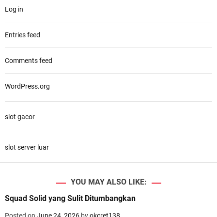
Log in
:
Entries feed
Comments feed
WordPress.org
slot gacor
slot server luar
YOU MAY ALSO LIKE:
Squad Solid yang Sulit Ditumbangkan
Posted on
June 24, 2026
by
okcret138