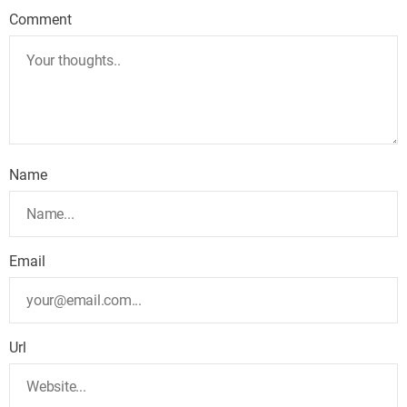
Comment
Name
Email
Url