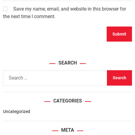
Save my name, email, and website in this browser for
the next time I comment.
SEARCH
S
e
a
r
CATEGORIES
c
h
Uncategorized
f
o
META
r