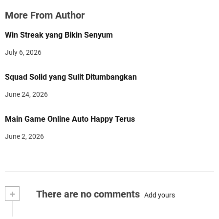
More From Author
Win Streak yang Bikin Senyum
July 6, 2026
Squad Solid yang Sulit Ditumbangkan
June 24, 2026
Main Game Online Auto Happy Terus
June 2, 2026
+
There are no comments
Add yours