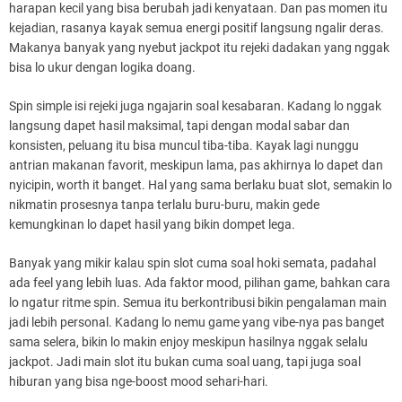
harapan kecil yang bisa berubah jadi kenyataan. Dan pas momen itu
kejadian, rasanya kayak semua energi positif langsung ngalir deras.
Makanya banyak yang nyebut jackpot itu rejeki dadakan yang nggak
bisa lo ukur dengan logika doang.
Spin simple isi rejeki juga ngajarin soal kesabaran. Kadang lo nggak
langsung dapet hasil maksimal, tapi dengan modal sabar dan
konsisten, peluang itu bisa muncul tiba-tiba. Kayak lagi nunggu
antrian makanan favorit, meskipun lama, pas akhirnya lo dapet dan
nyicipin, worth it banget. Hal yang sama berlaku buat slot, semakin lo
nikmatin prosesnya tanpa terlalu buru-buru, makin gede
kemungkinan lo dapet hasil yang bikin dompet lega.
Banyak yang mikir kalau spin slot cuma soal hoki semata, padahal
ada feel yang lebih luas. Ada faktor mood, pilihan game, bahkan cara
lo ngatur ritme spin. Semua itu berkontribusi bikin pengalaman main
jadi lebih personal. Kadang lo nemu game yang vibe-nya pas banget
sama selera, bikin lo makin enjoy meskipun hasilnya nggak selalu
jackpot. Jadi main slot itu bukan cuma soal uang, tapi juga soal
hiburan yang bisa nge-boost mood sehari-hari.