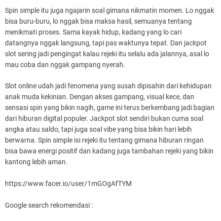
Spin simple itu juga ngajarin soal gimana nikmatin momen. Lo nggak
bisa buru-buru, lo nggak bisa maksa hasil, semuanya tentang
menikmati proses. Sama kayak hidup, kadang yang lo cari
datangnya nggak langsung, tapi pas waktunya tepat. Dan jackpot
slot sering jadi pengingat kalau rejeki itu selalu ada jalannya, asal lo
mau coba dan nggak gampang nyerah.
Slot online udah jadi fenomena yang susah dipisahin dari kehidupan
anak muda kekinian. Dengan akses gampang, visual kece, dan
sensasi spin yang bikin nagih, game ini terus berkembang jadi bagian
dari hiburan digital populer. Jackpot slot sendiri bukan cuma soal
angka atau saldo, tapi juga soal vibe yang bisa bikin hari lebih
berwarna. Spin simple isi rejeki itu tentang gimana hiburan ringan
bisa bawa energi positif dan kadang juga tambahan rejeki yang bikin
kantong lebih aman.
https://www.facer.io/user/1mGOgAfTYM
Google search rekomendasi :