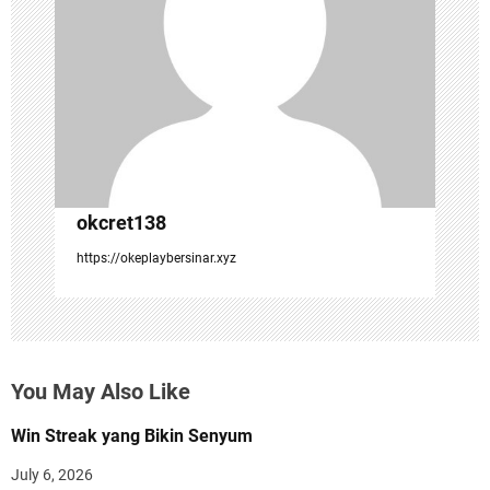
a
t
i
o
n
okcret138
https://okeplaybersinar.xyz
You May Also Like
Win Streak yang Bikin Senyum
July 6, 2026