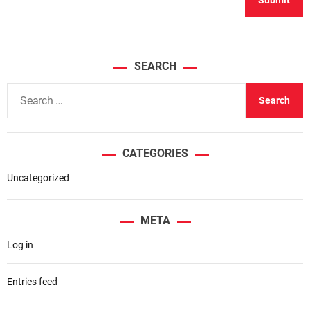
SEARCH
S
e
a
r
CATEGORIES
c
h
Uncategorized
f
o
META
r
Log in
:
Entries feed