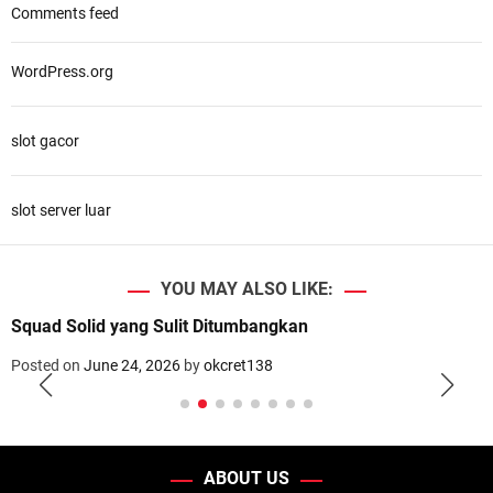
Comments feed
WordPress.org
slot gacor
slot server luar
YOU MAY ALSO LIKE:
Squad Solid yang Sulit Ditumbangkan
Posted on
June 24, 2026
by
okcret138
ABOUT US