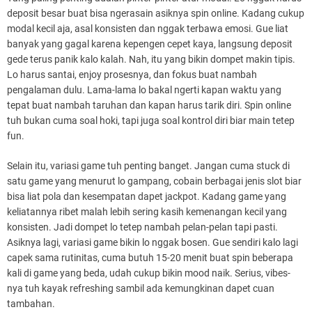
deposit besar buat bisa ngerasain asiknya spin online. Kadang cukup
modal kecil aja, asal konsisten dan nggak terbawa emosi. Gue liat
banyak yang gagal karena kepengen cepet kaya, langsung deposit
gede terus panik kalo kalah. Nah, itu yang bikin dompet makin tipis.
Lo harus santai, enjoy prosesnya, dan fokus buat nambah
pengalaman dulu. Lama-lama lo bakal ngerti kapan waktu yang
tepat buat nambah taruhan dan kapan harus tarik diri. Spin online
tuh bukan cuma soal hoki, tapi juga soal kontrol diri biar main tetep
fun.
Selain itu, variasi game tuh penting banget. Jangan cuma stuck di
satu game yang menurut lo gampang, cobain berbagai jenis slot biar
bisa liat pola dan kesempatan dapet jackpot. Kadang game yang
keliatannya ribet malah lebih sering kasih kemenangan kecil yang
konsisten. Jadi dompet lo tetep nambah pelan-pelan tapi pasti.
Asiknya lagi, variasi game bikin lo nggak bosen. Gue sendiri kalo lagi
capek sama rutinitas, cuma butuh 15-20 menit buat spin beberapa
kali di game yang beda, udah cukup bikin mood naik. Serius, vibes-
nya tuh kayak refreshing sambil ada kemungkinan dapet cuan
tambahan.