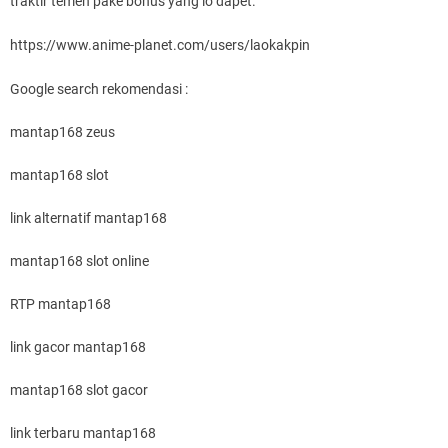
traktir temen pake bonus yang lo dapet.
https://www.anime-planet.com/users/laokakpin
Google search rekomendasi :
mantap168 zeus
mantap168 slot
link alternatif mantap168
mantap168 slot online
RTP mantap168
link gacor mantap168
mantap168 slot gacor
link terbaru mantap168