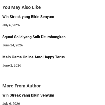
You May Also Like
Win Streak yang Bikin Senyum
July 6, 2026
Squad Solid yang Sulit Ditumbangkan
June 24, 2026
Main Game Online Auto Happy Terus
June 2, 2026
More From Author
Win Streak yang Bikin Senyum
July 6, 2026