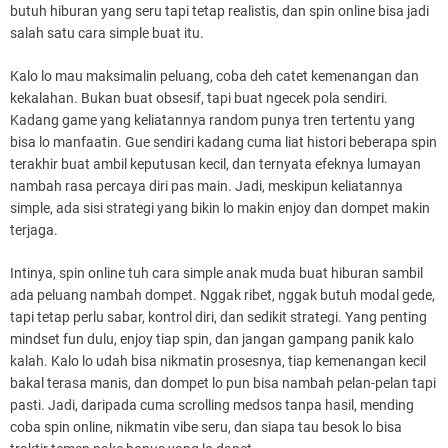
butuh hiburan yang seru tapi tetap realistis, dan spin online bisa jadi
salah satu cara simple buat itu.
Kalo lo mau maksimalin peluang, coba deh catet kemenangan dan
kekalahan. Bukan buat obsesif, tapi buat ngecek pola sendiri.
Kadang game yang keliatannya random punya tren tertentu yang
bisa lo manfaatin. Gue sendiri kadang cuma liat histori beberapa spin
terakhir buat ambil keputusan kecil, dan ternyata efeknya lumayan
nambah rasa percaya diri pas main. Jadi, meskipun keliatannya
simple, ada sisi strategi yang bikin lo makin enjoy dan dompet makin
terjaga.
Intinya, spin online tuh cara simple anak muda buat hiburan sambil
ada peluang nambah dompet. Nggak ribet, nggak butuh modal gede,
tapi tetap perlu sabar, kontrol diri, dan sedikit strategi. Yang penting
mindset fun dulu, enjoy tiap spin, dan jangan gampang panik kalo
kalah. Kalo lo udah bisa nikmatin prosesnya, tiap kemenangan kecil
bakal terasa manis, dan dompet lo pun bisa nambah pelan-pelan tapi
pasti. Jadi, daripada cuma scrolling medsos tanpa hasil, mending
coba spin online, nikmatin vibe seru, dan siapa tau besok lo bisa