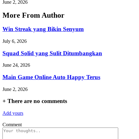
June 2, 2026
More From Author
Win Streak yang Bikin Senyum
July 6, 2026
Squad Solid yang Sulit Ditumbangkan
June 24, 2026
Main Game Online Auto Happy Terus
June 2, 2026
+
There are no comments
Add yours
Comment