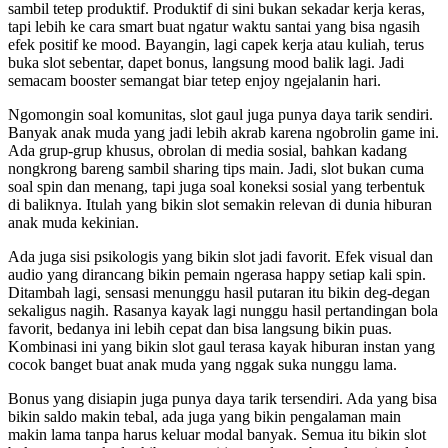
sambil tetep produktif. Produktif di sini bukan sekadar kerja keras,
tapi lebih ke cara smart buat ngatur waktu santai yang bisa ngasih
efek positif ke mood. Bayangin, lagi capek kerja atau kuliah, terus
buka slot sebentar, dapet bonus, langsung mood balik lagi. Jadi
semacam booster semangat biar tetep enjoy ngejalanin hari.
Ngomongin soal komunitas, slot gaul juga punya daya tarik sendiri.
Banyak anak muda yang jadi lebih akrab karena ngobrolin game ini.
Ada grup-grup khusus, obrolan di media sosial, bahkan kadang
nongkrong bareng sambil sharing tips main. Jadi, slot bukan cuma
soal spin dan menang, tapi juga soal koneksi sosial yang terbentuk
di baliknya. Itulah yang bikin slot semakin relevan di dunia hiburan
anak muda kekinian.
Ada juga sisi psikologis yang bikin slot jadi favorit. Efek visual dan
audio yang dirancang bikin pemain ngerasa happy setiap kali spin.
Ditambah lagi, sensasi menunggu hasil putaran itu bikin deg-degan
sekaligus nagih. Rasanya kayak lagi nunggu hasil pertandingan bola
favorit, bedanya ini lebih cepat dan bisa langsung bikin puas.
Kombinasi ini yang bikin slot gaul terasa kayak hiburan instan yang
cocok banget buat anak muda yang nggak suka nunggu lama.
Bonus yang disiapin juga punya daya tarik tersendiri. Ada yang bisa
bikin saldo makin tebal, ada juga yang bikin pengalaman main
makin lama tanpa harus keluar modal banyak. Semua itu bikin slot