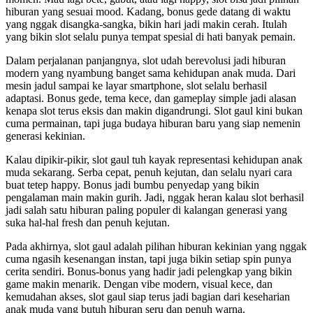
hiburan yang sesuai mood. Kadang, bonus gede datang di waktu
yang nggak disangka-sangka, bikin hari jadi makin cerah. Itulah
yang bikin slot selalu punya tempat spesial di hati banyak pemain.
Dalam perjalanan panjangnya, slot udah berevolusi jadi hiburan
modern yang nyambung banget sama kehidupan anak muda. Dari
mesin jadul sampai ke layar smartphone, slot selalu berhasil
adaptasi. Bonus gede, tema kece, dan gameplay simple jadi alasan
kenapa slot terus eksis dan makin digandrungi. Slot gaul kini bukan
cuma permainan, tapi juga budaya hiburan baru yang siap nemenin
generasi kekinian.
Kalau dipikir-pikir, slot gaul tuh kayak representasi kehidupan anak
muda sekarang. Serba cepat, penuh kejutan, dan selalu nyari cara
buat tetep happy. Bonus jadi bumbu penyedap yang bikin
pengalaman main makin gurih. Jadi, nggak heran kalau slot berhasil
jadi salah satu hiburan paling populer di kalangan generasi yang
suka hal-hal fresh dan penuh kejutan.
Pada akhirnya, slot gaul adalah pilihan hiburan kekinian yang nggak
cuma ngasih kesenangan instan, tapi juga bikin setiap spin punya
cerita sendiri. Bonus-bonus yang hadir jadi pelengkap yang bikin
game makin menarik. Dengan vibe modern, visual kece, dan
kemudahan akses, slot gaul siap terus jadi bagian dari keseharian
anak muda yang butuh hiburan seru dan penuh warna.