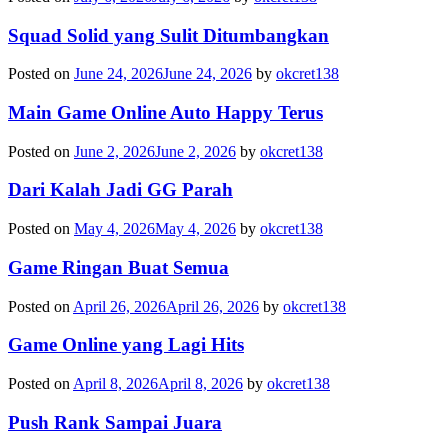
Squad Solid yang Sulit Ditumbangkan
Posted on
June 24, 2026
June 24, 2026
by
okcret138
Main Game Online Auto Happy Terus
Posted on
June 2, 2026
June 2, 2026
by
okcret138
Dari Kalah Jadi GG Parah
Posted on
May 4, 2026
May 4, 2026
by
okcret138
Game Ringan Buat Semua
Posted on
April 26, 2026
April 26, 2026
by
okcret138
Game Online yang Lagi Hits
Posted on
April 8, 2026
April 8, 2026
by
okcret138
Push Rank Sampai Juara