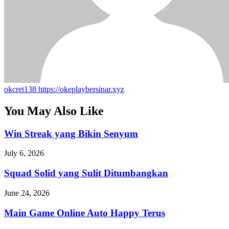
okcret138
https://okeplaybersinar.xyz
You May Also Like
Win Streak yang Bikin Senyum
July 6, 2026
Squad Solid yang Sulit Ditumbangkan
June 24, 2026
Main Game Online Auto Happy Terus