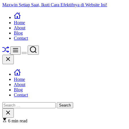
Skip
Maxwin Setiap Saat, Ikuti Cara Efektifnya di Website Ini!
to
content
Home
About
Blog
Contact
Shuffle
Search
Menu
Switch
Close
color
mode
Home
About
Blog
Contact
Search
for:
Close
search
6 min read