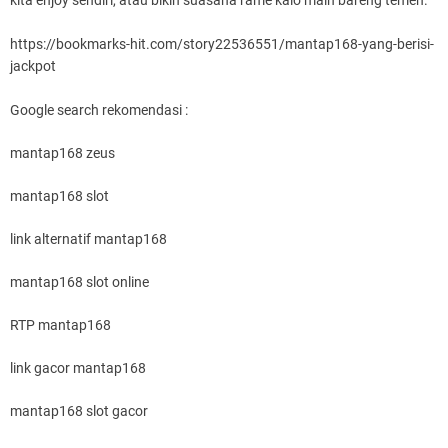
kita enjoy sendiri, atau bikin suasana rame kalo main bareng temen.
https://bookmarks-hit.com/story22536551/mantap168-yang-berisi-
jackpot
Google search rekomendasi :
mantap168 zeus
mantap168 slot
link alternatif mantap168
mantap168 slot online
RTP mantap168
link gacor mantap168
mantap168 slot gacor