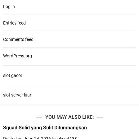
Log in
:
Entries feed
Comments feed
WordPress.org
slot gacor
slot server luar
YOU MAY ALSO LIKE:
Squad Solid yang Sulit Ditumbangkan
Posted on
June 24, 2026
by
okcret138