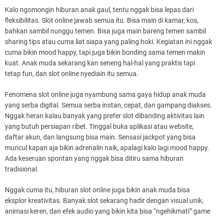
Kalo ngomongin hiburan anak gaul, tentu nggak bisa lepas dari
fleksibilitas. Slot online jawab semua itu. Bisa main di kamar, kos,
bahkan sambil nunggu temen. Bisa juga main bareng temen sambil
sharing tips atau cuma liat siapa yang paling hoki. Kegiatan ini nggak
cuma bikin mood happy, tapi juga bikin bonding sama temen makin
kuat. Anak muda sekarang kan seneng hal-hal yang praktis tapi
tetap fun, dan slot online nyediain itu semua.
Fenomena slot online juga nyambung sama gaya hidup anak muda
yang serba digital. Semua serba instan, cepat, dan gampang diakses.
Nggak heran kalau banyak yang prefer slot dibanding aktivitas lain
yang butuh persiapan ribet. Tinggal buka aplikasi atau website,
daftar akun, dan langsung bisa main. Sensasi jackpot yang bisa
muncul kapan aja bikin adrenalin naik, apalagi kalo lagi mood happy.
Ada keseruan spontan yang nggak bisa ditiru sama hiburan
tradisional.
Nggak cuma itu, hiburan slot online juga bikin anak muda bisa
eksplor kreativitas. Banyak slot sekarang hadir dengan visual unik,
animasi keren, dan efek audio yang bikin kita bisa “ngehikmati” game