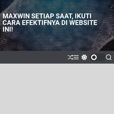
S
k
i
MAXWIN SETIAP SAAT, IKUTI
p
CARA EFEKTIFNYA DI WEBSITE
t
INI!
o
c
o
n
t
e
S
M
S
S
h
e
w
e
n
u
n
i
a
t
ff
u
t
r
l
c
c
e
h
h
c
o
l
o
r
m
o