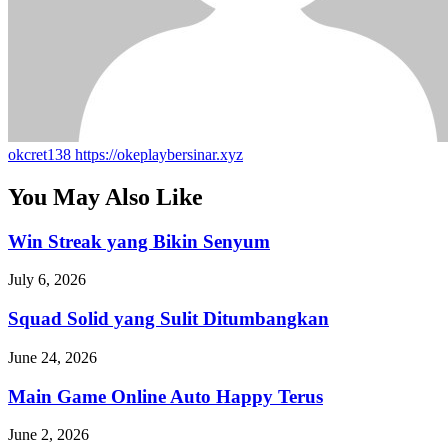
okcret138
https://okeplaybersinar.xyz
You May Also Like
Win Streak yang Bikin Senyum
July 6, 2026
Squad Solid yang Sulit Ditumbangkan
June 24, 2026
Main Game Online Auto Happy Terus
June 2, 2026