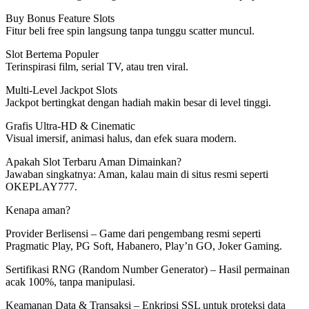
Buy Bonus Feature Slots
Fitur beli free spin langsung tanpa tunggu scatter muncul.
Slot Bertema Populer
Terinspirasi film, serial TV, atau tren viral.
Multi-Level Jackpot Slots
Jackpot bertingkat dengan hadiah makin besar di level tinggi.
Grafis Ultra-HD & Cinematic
Visual imersif, animasi halus, dan efek suara modern.
Apakah Slot Terbaru Aman Dimainkan?
Jawaban singkatnya: Aman, kalau main di situs resmi seperti
OKEPLAY777.
Kenapa aman?
Provider Berlisensi – Game dari pengembang resmi seperti
Pragmatic Play, PG Soft, Habanero, Play’n GO, Joker Gaming.
Sertifikasi RNG (Random Number Generator) – Hasil permainan
acak 100%, tanpa manipulasi.
Keamanan Data & Transaksi – Enkripsi SSL untuk proteksi data