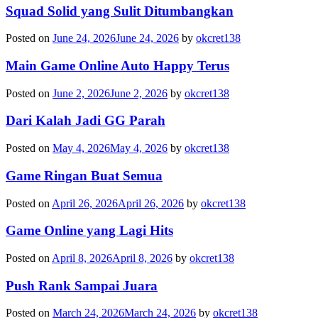
Squad Solid yang Sulit Ditumbangkan
Posted on
June 24, 2026
June 24, 2026
by
okcret138
Main Game Online Auto Happy Terus
Posted on
June 2, 2026
June 2, 2026
by
okcret138
Dari Kalah Jadi GG Parah
Posted on
May 4, 2026
May 4, 2026
by
okcret138
Game Ringan Buat Semua
Posted on
April 26, 2026
April 26, 2026
by
okcret138
Game Online yang Lagi Hits
Posted on
April 8, 2026
April 8, 2026
by
okcret138
Push Rank Sampai Juara
Posted on
March 24, 2026
March 24, 2026
by
okcret138