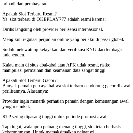
pribadi dan pembayaran.
Apakah Slot Terbaru Resmi?
Ya, slot terbaru di OKEPLAY777 adalah resmi karena:
Dirilis langsung oleh provider berlisensi internasional.
Mengikuti regulasi perjudian online yang berlaku di pasar global.
Sudah melewati uji kelayakan dan verifikasi RNG dari lembaga
independen.
Kalau main di situs abal-abal atau APK tidak resmi, risiko
manipulasi permainan dan keamanan data sangat tinggi.
Apakah Slot Terbaru Gacor?
Banyak pemain percaya bahwa slot terbaru cenderung gacor di awal
perilisannya. Alasannya:
Provider ingin menarik perhatian pemain dengan kemenangan awal
yang memikat.
RTP sering dipasang tinggi untuk periode promosi awal.
Tapi ingat, walaupun peluang menang tinggi, slot tetap berbasis
keberuntungan. Untuk memaksimalkan peluang:|