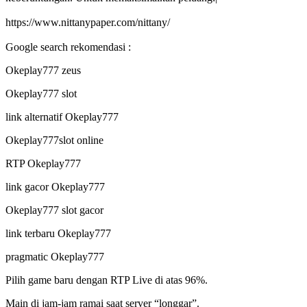
https://www.nittanypaper.com/nittany/
Google search rekomendasi :
Okeplay777 zeus
Okeplay777 slot
link alternatif Okeplay777
Okeplay777slot online
RTP Okeplay777
link gacor Okeplay777
Okeplay777 slot gacor
link terbaru Okeplay777
pragmatic Okeplay777
Pilih game baru dengan RTP Live di atas 96%.
Main di jam-jam ramai saat server “longgar”.