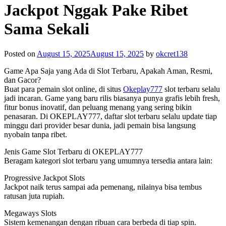
Jackpot Nggak Pake Ribet
Sama Sekali
Posted on
August 15, 2025
August 15, 2025
by
okcret138
Game Apa Saja yang Ada di Slot Terbaru, Apakah Aman, Resmi,
dan Gacor?
Buat para pemain slot online, di situs
Okeplay777
slot terbaru selalu
jadi incaran. Game yang baru rilis biasanya punya grafis lebih fresh,
fitur bonus inovatif, dan peluang menang yang sering bikin
penasaran. Di OKEPLAY777, daftar slot terbaru selalu update tiap
minggu dari provider besar dunia, jadi pemain bisa langsung
nyobain tanpa ribet.
Jenis Game Slot Terbaru di OKEPLAY777
Beragam kategori slot terbaru yang umumnya tersedia antara lain:
Progressive Jackpot Slots
Jackpot naik terus sampai ada pemenang, nilainya bisa tembus
ratusan juta rupiah.
Megaways Slots
Sistem kemenangan dengan ribuan cara berbeda di tiap spin.