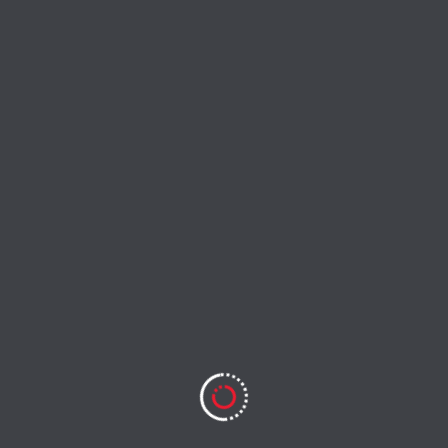
lo rasain sendiri, tanpa harus posting di medsos buat validasi.
Bahagianya tuh murni, dari dalam hati. Slot ngerti lo, bahkan
sebelum lo ngerti diri sendiri. Dan itu bikin dia lebih unggul dari
siapa pun yang pernah ada di hidup lo.
http://delphi.larsbo.org/user/izangmustofa
Google search rekomendasi :
Mantap168 zeus
Mantap168 slot
link alternatif Mantap168
Mantap168 slot online
RTP Mantap168
link gacor Mantap168