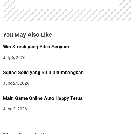
You May Also Like
Win Streak yang Bikin Senyum
July 6, 2026
Squad Solid yang Sulit Ditumbangkan
June 24, 2026
Main Game Online Auto Happy Terus
June 2, 2026