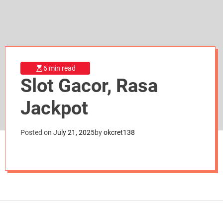
d
e
6 min read
Slot Gacor, Rasa
Jackpot
Posted on
July 21, 2025
by
okcret138