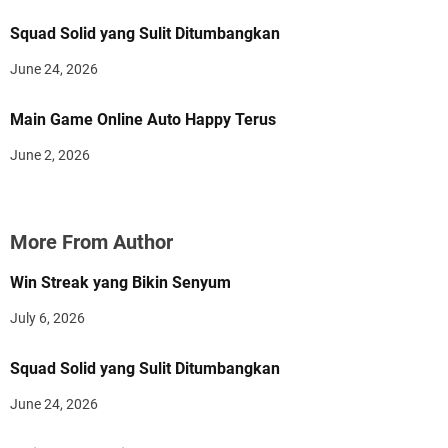
Squad Solid yang Sulit Ditumbangkan
June 24, 2026
Main Game Online Auto Happy Terus
June 2, 2026
More From Author
Win Streak yang Bikin Senyum
July 6, 2026
Squad Solid yang Sulit Ditumbangkan
June 24, 2026