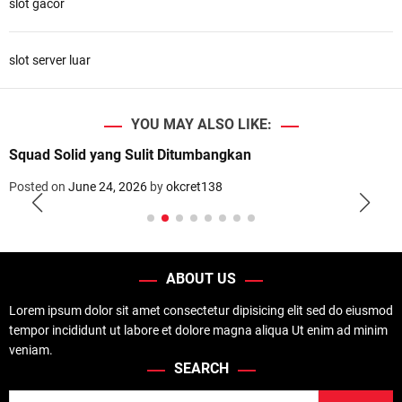
slot gacor
slot server luar
YOU MAY ALSO LIKE:
Squad Solid yang Sulit Ditumbangkan
Posted on
June 24, 2026
by
okcret138
ABOUT US
Lorem ipsum dolor sit amet consectetur dipisicing elit sed do eiusmod
tempor incididunt ut labore et dolore magna aliqua Ut enim ad minim
veniam.
SEARCH
S