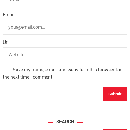
Email
Url
Save my name, email, and website in this browser for
the next time I comment.
SEARCH