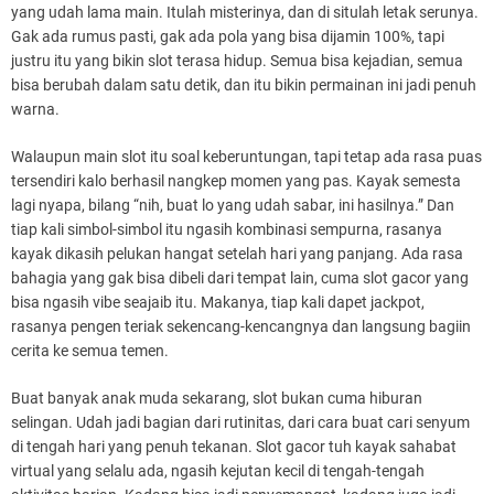
yang udah lama main. Itulah misterinya, dan di situlah letak serunya.
Gak ada rumus pasti, gak ada pola yang bisa dijamin 100%, tapi
justru itu yang bikin slot terasa hidup. Semua bisa kejadian, semua
bisa berubah dalam satu detik, dan itu bikin permainan ini jadi penuh
warna.
Walaupun main slot itu soal keberuntungan, tapi tetap ada rasa puas
tersendiri kalo berhasil nangkep momen yang pas. Kayak semesta
lagi nyapa, bilang “nih, buat lo yang udah sabar, ini hasilnya.” Dan
tiap kali simbol-simbol itu ngasih kombinasi sempurna, rasanya
kayak dikasih pelukan hangat setelah hari yang panjang. Ada rasa
bahagia yang gak bisa dibeli dari tempat lain, cuma slot gacor yang
bisa ngasih vibe seajaib itu. Makanya, tiap kali dapet jackpot,
rasanya pengen teriak sekencang-kencangnya dan langsung bagiin
cerita ke semua temen.
Buat banyak anak muda sekarang, slot bukan cuma hiburan
selingan. Udah jadi bagian dari rutinitas, dari cara buat cari senyum
di tengah hari yang penuh tekanan. Slot gacor tuh kayak sahabat
virtual yang selalu ada, ngasih kejutan kecil di tengah-tengah