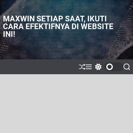
S
k
i
MAXWIN SETIAP SAAT, IKUTI
p
CARA EFEKTIFNYA DI WEBSITE
t
INI!
o
c
o
n
t
e
S
M
S
S
h
e
w
e
n
u
n
i
a
t
ff
u
t
r
l
c
c
e
h
h
c
o
l
o
r
m
o