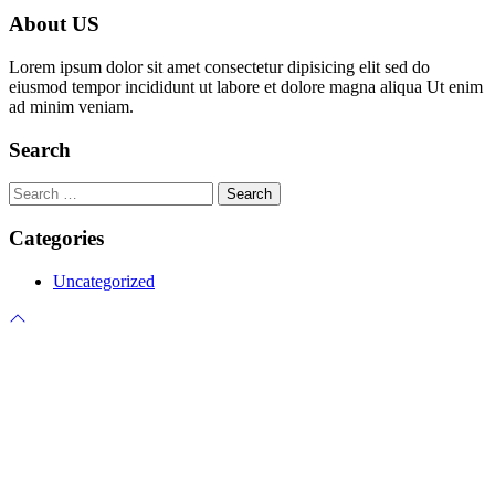
About US
Lorem ipsum dolor sit amet consectetur dipisicing elit sed do
eiusmod tempor incididunt ut labore et dolore magna aliqua Ut enim
ad minim veniam.
Search
Search
for:
Categories
Uncategorized
Scroll
to
top