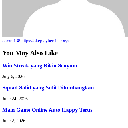
okcret138
https://okeplaybersinar.xyz
You May Also Like
Win Streak yang Bikin Senyum
July 6, 2026
Squad Solid yang Sulit Ditumbangkan
June 24, 2026
Main Game Online Auto Happy Terus
June 2, 2026