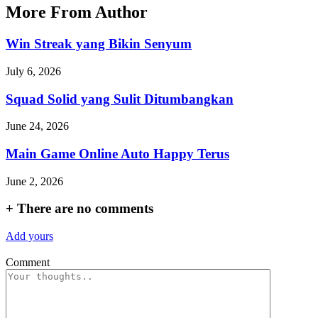
More From Author
Win Streak yang Bikin Senyum
July 6, 2026
Squad Solid yang Sulit Ditumbangkan
June 24, 2026
Main Game Online Auto Happy Terus
June 2, 2026
+
There are no comments
Add yours
Comment