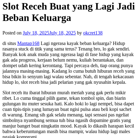
Slot Receh Buat yang Lagi Jadi
Beban Keluarga
Posted on
July 18, 2025
July 18, 2025
by
okcret138
di situs
Mantap168
Lagi ngerasa kayak beban keluarga? Hidup
rasanya stuck di titik yang sama terus? Tenang bro, lo gak sendiri.
Banyak kok anak muda yang ngerasa lagi di fase hidup yang kayak
gak ada progress, kerjaan belum nemu, kuliah berantakan, dan
dompet udah kering kerontang. Tapi percaya deh, tiap orang punya
jalannya masing-masing. Kadang lo cuma butuh hiburan receh yang
bisa bikin lo senyum lagi walau sebentar. Nah, di tengah kekacauan
hidup lo, slot receh bisa jadi pelarian yang gak nyusahin kepala.
Slot receh itu ibarat hiburan murah meriah yang gak perlu mikir
ribet. Lo cuma tinggal pilih game, tekan tombol spin, dan biarin
gulungan itu muter sesuka hati. Kalo hoki lo lagi nempel, bisa dapet
cuan tipis-tipis yang lumayan buat ngisi pulsa atau beli kopi sachet
di warung. Emang sih gak selalu menang, tapi sensasi pas ngeliat
simbolnya nyambung semua tuh bisa ngasih dopamine gratis yang
manjur banget buat ningkatin mood. Kayak lo dikasih harapan kecil
bahwa keberuntungan masih bisa mampir, walau hidup lagi males
ngajak kompromi.