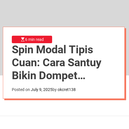
d
e
6 min read
Spin Modal Tipis
Cuan: Cara Santuy
Bikin Dompet
Tambah Gendut
Posted on
July 9, 2025
by
okcret138