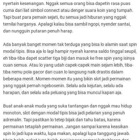
nyertain kesenangan. Nggak semua orang bisa dapetin rasa puas
cuma dari liat simbol connect atau denger suara koin yang tumpah.
Tapi buat para pemain sejati, itu semua jadi hiburan yang nggak
ternilai harganya. Apalagi kalau bisa sambil ngopi, nyender santai,
dan nungguin putaran penuh harap.
Ada banyak banget momen tak terduga yang bisa lo alamin saat spin
modal tipis. Bisa aja lo lagi hampir nyerah karena saldo tinggal seupil,
eh tiba-tiba dapet scatter tiga biji dan masuk ke free spin yang isinya
cuan semua. Atau lo yang udah capek-capek main sejam lebih, tiba-
tiba nemu pola gacor dan cuan lo langsung naik drastis dalam
beberapa menit. Momen-momen itu yang bikin slot jadi permainan
yang nggak pernah ngebosenin. Selalu ada kejutan, selalu ada
harapan, dan selalu ada peluang yang bisa muncul kapan aja.
Buat anak-anak muda yang suka tantangan dan nggak mau hidup
monoton, slot dengan modal tipis bisa jadi pelarian yang penuh
adrenalin. Tapi pastikan lo tetep bijak dan tahu batas, karena
permainan tetaplah permainan. Jangan sampai karena keasikan
spin lo jadi lupa waktu, lupa makan, apalagi lupa tanggung jawab.