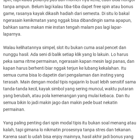
tanpa ampun. Belum lagi kalau tiba-tiba dapet free spin atau bonus
game, rasanya kayak dikasih hadiah dari semesta. Di situ lo bakal
ngerasain kenikmatan yang nggak bisa dibandingin sama apapun,
bahkan sama makan mie instan tengah malam pas lagi lapar-
laparnya.
Walau kelihatannya simpel, slot itu bukan cuma asal pencet dan
nunggu hasil. Ada seni di balik setiap klik yang lo lakuin. Lo harus
peka sama ritme permainan, ngerasain kapan mesin lagi panas, dan
kapan harus berhenti biar nggak terjun ke lubang kekalahan. Itu
semua cuma bisa lo dapetin dari pengalaman dan insting yang
terasah. Main dengan modal tipis ngajarin lo buat lebih sensitif sama
tanda-tanda kecil, kayak simbol yang sering muncul, waktu putaran
yang berubah, atau pola kemenangan yang mulai kebaca. Dan itu
semua bikin lo jadi makin jago dan makin pede buat nekatin
permainan.
Yang paling penting dari spin modal tipis itu bukan soal menang atau
kalah, tapi gimana lo nikmatin prosesnya tanpa stres dan tekanan.
Karena saat lo udah bisa enjoy mainnya, hasil akhir jadi bonus yang