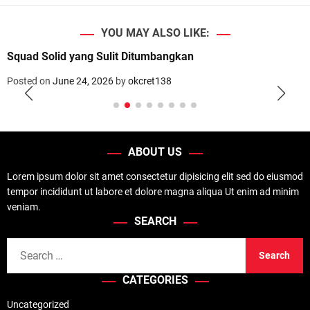
YOU MAY ALSO LIKE:
Squad Solid yang Sulit Ditumbangkan
Posted on
June 24, 2026
by
okcret138
ABOUT US
Lorem ipsum dolor sit amet consectetur dipisicing elit sed do eiusmod
tempor incididunt ut labore et dolore magna aliqua Ut enim ad minim
veniam.
SEARCH
S
e
CATEGORIES
a
r
Uncategorized