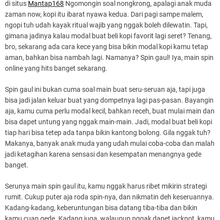
di situs
Mantap168
Ngomongin soal nongkrong, apalagi anak muda
zaman now, kopi itu ibarat nyawa kedua. Dari pagi sampe malem,
ngopi tuh udah kayak ritual wajib yang nggak boleh dilewatin. Tapi,
gimana jadinya kalau modal buat beli kopi favorit lagi seret? Tenang,
bro, sekarang ada cara kece yang bisa bikin modal kopi kamu tetap
aman, bahkan bisa nambah lagi. Namanya? Spin gaul! Iya, main spin
online yang hits banget sekarang.
Spin gaul ini bukan cuma soal main buat seru-seruan aja, tapi juga
bisa jadi jalan keluar buat yang dompetnya lagi pas-pasan. Bayangin
aja, kamu cuma perlu modal kecil, bahkan receh, buat mulai main dan
bisa dapet untung yang nggak main-main. Jadi, modal buat beli kopi
tiap hari bisa tetep ada tanpa bikin kantong bolong. Gila nggak tuh?
Makanya, banyak anak muda yang udah mulai coba-coba dan malah
jadi ketagihan karena sensasi dan kesempatan menangnya gede
banget.
Serunya main spin gaul itu, kamu nggak harus ribet mikirin strategi
rumit. Cukup puter aja roda spin-nya, dan nikmatin deh keseruannya.
Kadang-kadang, keberuntungan bisa datang tiba-tiba dan bikin
kamu cuan gede. Kadang juga, walaupun nggak dapet jackpot, kamu