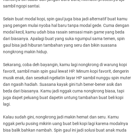
sambil ngopi santai.
Selain buat modal kopi, spin gaul juga bisa jadi alternatif buat kamu
yang pengen mulai nyoba hal baru tanpa modal gede. Cuma dengan
modal kecil, kamu udah bisa rasain sensasi main game yang beda
dari biasanya. Apalagi buat yang suka ngumpul sama temen, spin
gaul bisa jadi hiburan tambahan yang seru dan bikin suasana
nongkrong makin hidup.
Sekarang, coba deh bayangin, kamu lagi nongkrong di warung kopi
favorit, sambil main spin gaul lewat HP. Minum kopi favorit, dengerin
musik enak, dan sesekali ngeliatin layar HP sambil nunggu spin muter
dan ngasih hadiah. Suasana kayak gini tuh bener-bener asik dan
beda dari biasanya. Kamu jadi nggak cuma nongkrong biasa, tapi
juga dapet peluang buat dapetin untung tambahan buat beli kopi
lagi.
Kalau sudah gini, nongkrong jadi makin hemat dan seru. Kamu
nggak perlu pusing mikirin uang buat beli kopi lagi karena modalnya
bisa balik bahkan nambah. Spin gaul ini jadi solusi buat anak muda