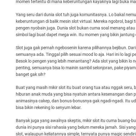
momen tertentu di mana keberuntungan kayaknya lagi buka mata
Yang seru dari dunia slot tuh juga komunitasnya. Lo bakal ne
keberuntungan di balik mesin slot virtual. Mereka ngobrol, bagi
pengen nyobain juga. Dunia slot bukan cuma soal menang atau kal
simbol lagi buat dapet mega win. Itu momen yang bikin jantung 
Slot juga gak pernah ngebosenin karena pilihannya bejibun. Dar
semuanya ada. Tinggal pilih sesuai mood lo aja. Hari ini lo lag
Besok lo pengen yang lebih menantang? Ada slot yang bikin lo n
penting, semuanya bisa lo mainin sambil selonjoran, pake piyama
banget gak sih?
Buat yang masih mikir slot itu buat orang tua atau nggak seru, b
hiburan anak muda yang bisa nyatuin antara kesenangan dan pe
animasinya cakep, dan bonus-bonusnya gak ngadi-ngadi. Itu ud
bisa bikin rekening lo senyum lebar.
Banyak juga yang awalnya skeptis, mikir slot itu cuma buang-b
dunia ini punya sisi rahasia yang belum mereka jamah. Sisi yan
slot, walaupun keliatannya simple, ternyata punya magic sendiri 