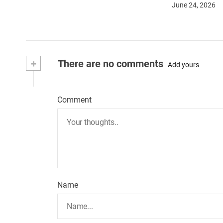
June 24, 2026
+
There are no comments
Add yours
Comment
Name