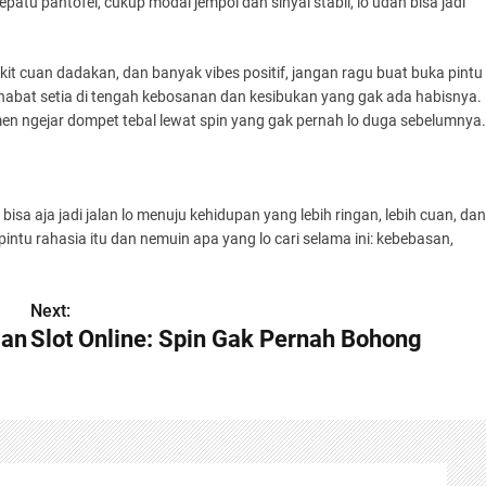
atu pantofel, cukup modal jempol dan sinyal stabil, lo udah bisa jadi
ikit cuan dadakan, dan banyak vibes positif, jangan ragu buat buka pintu
ahabat setia di tengah kebosanan dan kesibukan yang gak ada habisnya.
en ngejar dompet tebal lewat spin yang gak pernah lo duga sebelumnya.
 bisa aja jadi jalan lo menuju kehidupan yang lebih ringan, lebih cuan, dan
ka pintu rahasia itu dan nemuin apa yang lo cari selama ini: kebebasan,
Next:
gan
Slot Online: Spin Gak Pernah Bohong