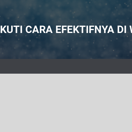
KUTI CARA EFEKTIFNYA DI 