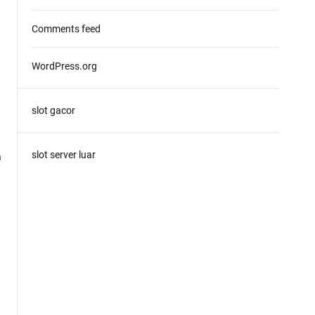
Comments feed
WordPress.org
slot gacor
slot server luar
n