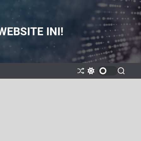
WEBSITE INI!
S
S
S
h
w
e
u
i
a
ff
t
r
l
c
c
e
h
h
c
o
l
o
r
m
o