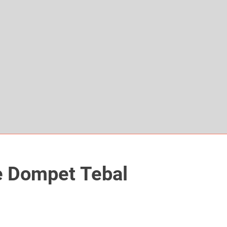
ke Dompet Tebal