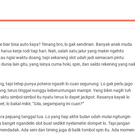
e biar bisa auto kaya? Tenang bro, lo gak sendirian. Banyak anak muda
harus kerja rodi tiap hari. Nah, salah satu jalur yang makin ngehits
atau ngisi waktu doang, tapi sekarang slot udah jadi semacam pintu
dunia lain gitu, yang isinya cuma hoki, spin, dan saldo rekening yang nai
ng, tapi tetep punya potensi ngasih lo cuan segunung. Lo gak perlu jago
doang, terus tinggal nunggu keberuntungan mampir. Yang bikin nagih tuh
aktu simbol-simbol itu nyatu terus lo dapet jackpot. Rasanya kayak lo
t, lo bakal mikir, “Gila, segampang ini cuan?”
a pejuang tanggal tua. Lo yang tiap akhir bulan udah mulai ngitungin
 banget ngandelin slot buat sedikit nyelametin dompet lo. Tapi jangan
 mendadak. Ada seni dan timing juga di balik tombol spin itu. Ada momen