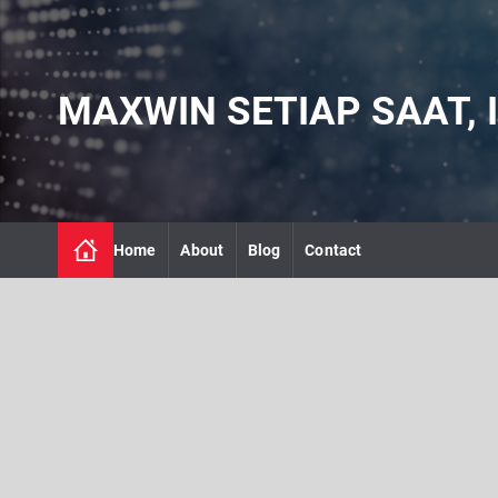
S
k
i
p
MAXWIN SETIAP SAAT, I
t
o
c
o
n
t
Home
About
Blog
Contact
e
n
t