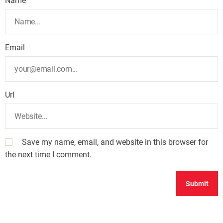
Name
Email
Url
Save my name, email, and website in this browser for
the next time I comment.