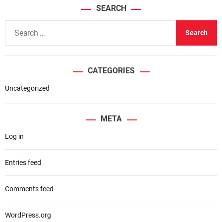
SEARCH
S
e
a
r
CATEGORIES
c
h
Uncategorized
f
o
META
r
Log in
:
Entries feed
Comments feed
WordPress.org