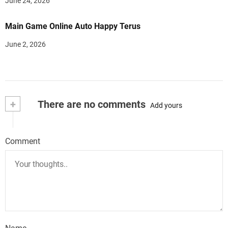
June 24, 2026
Main Game Online Auto Happy Terus
June 2, 2026
+
There are no comments
Add yours
Comment