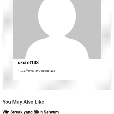
g
a
t
i
o
n
okcret138
https://okeplaybersinar.xyz
You May Also Like
Win Streak yang Bikin Senyum