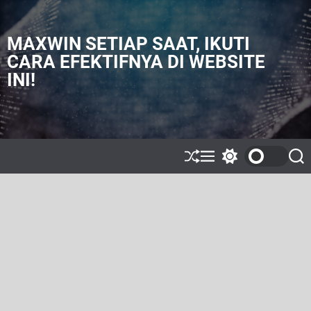
S
k
i
MAXWIN SETIAP SAAT, IKUTI
p
CARA EFEKTIFNYA DI WEBSITE
t
INI!
o
c
o
n
t
e
S
M
S
S
h
e
w
e
n
u
n
i
a
t
ff
u
t
r
l
c
c
e
h
h
c
o
l
o
r
m
o