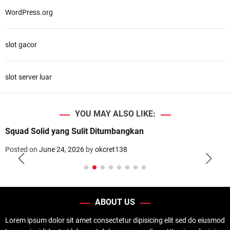
WordPress.org
slot gacor
slot server luar
YOU MAY ALSO LIKE:
Squad Solid yang Sulit Ditumbangkan
Posted on
June 24, 2026
by
okcret138
ABOUT US
Lorem ipsum dolor sit amet consectetur dipisicing elit sed do eiusmod