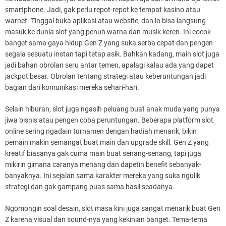
smartphone. Jadi, gak perlu repot-repot ke tempat kasino atau
warnet. Tinggal buka aplikasi atau website, dan lo bisa langsung
masuk ke dunia slot yang penuh warna dan musik keren. Ini cocok
banget sama gaya hidup Gen Z yang suka serba cepat dan pengen
segala sesuatu instan tapi tetap asik. Bahkan kadang, main slot juga
jadi bahan obrolan seru antar temen, apalagi kalau ada yang dapet
jackpot besar. Obrolan tentang strategi atau keberuntungan jadi
bagian dari komunikasi mereka sehari-hari.
Selain hiburan, slot juga ngasih peluang buat anak muda yang punya
jiwa bisnis atau pengen coba peruntungan. Beberapa platform slot
online sering ngadain turnamen dengan hadiah menarik, bikin
pemain makin semangat buat main dan upgrade skill. Gen Z yang
kreatif biasanya gak cuma main buat senang-senang, tapi juga
mikirin gimana caranya menang dan dapetin benefit sebanyak-
banyaknya. Ini sejalan sama karakter mereka yang suka ngulik
strategi dan gak gampang puas sama hasil seadanya.
Ngomongin soal desain, slot masa kini juga sangat menarik buat Gen
Z karena visual dan sound-nya yang kekinian banget. Tema-tema