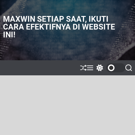
S
k
i
MAXWIN SETIAP SAAT, IKUTI
p
CARA EFEKTIFNYA DI WEBSITE
t
INI!
o
c
o
n
t
e
S
M
S
S
h
e
w
e
n
u
n
i
a
t
ff
u
t
r
l
c
c
e
h
h
c
o
l
o
r
m
o