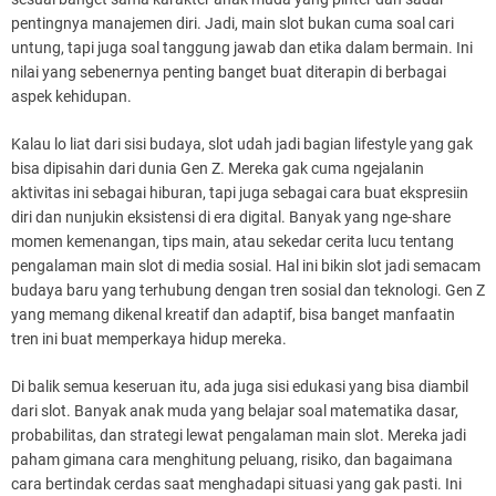
pentingnya manajemen diri. Jadi, main slot bukan cuma soal cari
untung, tapi juga soal tanggung jawab dan etika dalam bermain. Ini
nilai yang sebenernya penting banget buat diterapin di berbagai
aspek kehidupan.
Kalau lo liat dari sisi budaya, slot udah jadi bagian lifestyle yang gak
bisa dipisahin dari dunia Gen Z. Mereka gak cuma ngejalanin
aktivitas ini sebagai hiburan, tapi juga sebagai cara buat ekspresiin
diri dan nunjukin eksistensi di era digital. Banyak yang nge-share
momen kemenangan, tips main, atau sekedar cerita lucu tentang
pengalaman main slot di media sosial. Hal ini bikin slot jadi semacam
budaya baru yang terhubung dengan tren sosial dan teknologi. Gen Z
yang memang dikenal kreatif dan adaptif, bisa banget manfaatin
tren ini buat memperkaya hidup mereka.
Di balik semua keseruan itu, ada juga sisi edukasi yang bisa diambil
dari slot. Banyak anak muda yang belajar soal matematika dasar,
probabilitas, dan strategi lewat pengalaman main slot. Mereka jadi
paham gimana cara menghitung peluang, risiko, dan bagaimana
cara bertindak cerdas saat menghadapi situasi yang gak pasti. Ini