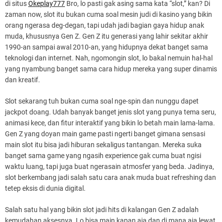
di situs
Okeplay777
Bro, lo pasti gak asing sama kata “slot,” kan? Di
zaman now, slot itu bukan cuma soal mesin judi di kasino yang bikin
orang ngerasa deg-degan, tapi udah jadi bagian gaya hidup anak
muda, khususnya Gen Z. Gen Z itu generasi yang lahir sekitar akhir
1990-an sampai awal 2010-an, yang hidupnya dekat banget sama
teknologi dan internet. Nah, ngomongin slot, lo bakal nemuin hal-hal
yang nyambung banget sama cara hidup mereka yang super dinamis
dan kreatif.
Slot sekarang tuh bukan cuma soal nge-spin dan nunggu dapet
jackpot doang. Udah banyak banget jenis slot yang punya tema seru,
animasi kece, dan fitur interaktif yang bikin lo betah main lama-lama.
Gen Z yang doyan main game pasti ngerti banget gimana sensasi
main slot itu bisa jadi hiburan sekaligus tantangan. Mereka suka
banget sama game yang ngasih experience gak cuma buat ngisi
waktu luang, tapi juga buat ngerasain atmosfer yang beda. Jadinya,
slot berkembang jadi salah satu cara anak muda buat refreshing dan
tetep eksis di dunia digital.
Salah satu hal yang bikin slot jadi hits di kalangan Gen Z adalah
kemudahan aksesnya. Lo bisa main kapan aja dan di mana aja lewat