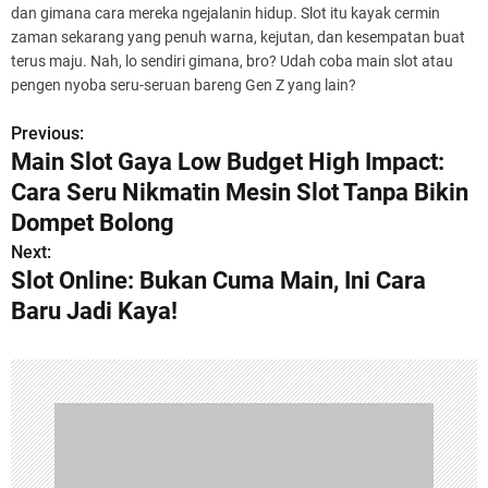
dan gimana cara mereka ngejalanin hidup. Slot itu kayak cermin
zaman sekarang yang penuh warna, kejutan, dan kesempatan buat
terus maju. Nah, lo sendiri gimana, bro? Udah coba main slot atau
pengen nyoba seru-seruan bareng Gen Z yang lain?
Previous:
P
Main Slot Gaya Low Budget High Impact:
o
Cara Seru Nikmatin Mesin Slot Tanpa Bikin
s
Dompet Bolong
Next:
t
Slot Online: Bukan Cuma Main, Ini Cara
n
Baru Jadi Kaya!
a
v
i
g