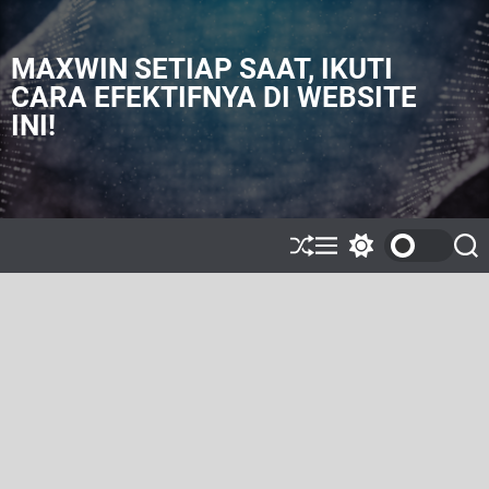
S
k
i
MAXWIN SETIAP SAAT, IKUTI
p
CARA EFEKTIFNYA DI WEBSITE
t
INI!
o
c
o
n
t
e
S
M
S
S
h
e
w
e
n
u
n
i
a
t
ff
u
t
r
l
c
c
e
h
h
c
o
l
o
r
m
o