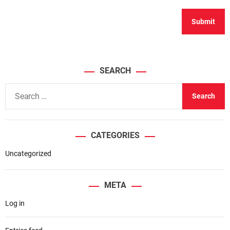
SEARCH
S
e
a
r
CATEGORIES
c
h
Uncategorized
f
o
META
r
Log in
: