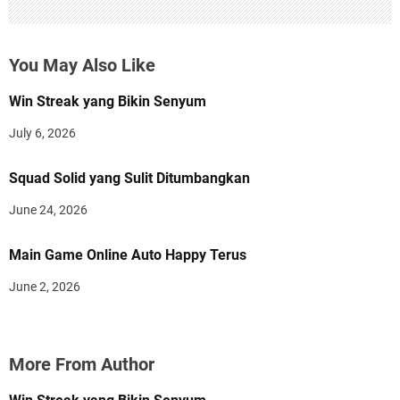
You May Also Like
Win Streak yang Bikin Senyum
July 6, 2026
Squad Solid yang Sulit Ditumbangkan
June 24, 2026
Main Game Online Auto Happy Terus
June 2, 2026
More From Author