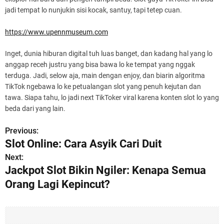
jadi tempat lo nunjukin sisi kocak, santuy, tapi tetep cuan.
https://www.upennmuseum.com
Inget, dunia hiburan digital tuh luas banget, dan kadang hal yang lo
anggap receh justru yang bisa bawa lo ke tempat yang nggak
terduga. Jadi, selow aja, main dengan enjoy, dan biarin algoritma
TikTok ngebawa lo ke petualangan slot yang penuh kejutan dan
tawa. Siapa tahu, lo jadi next TikToker viral karena konten slot lo yang
beda dari yang lain.
Previous:
P
Slot Online: Cara Asyik Cari Duit
o
Next:
Jackpot Slot Bikin Ngiler: Kenapa Semua
s
Orang Lagi Kepincut?
t
n