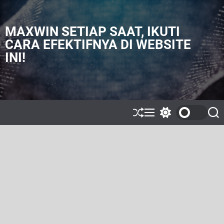
S
k
i
MAXWIN SETIAP SAAT, IKUTI
p
CARA EFEKTIFNYA DI WEBSITE
t
INI!
o
c
o
n
t
e
S
M
S
S
h
e
w
e
n
u
n
i
a
t
ff
u
t
r
l
c
c
e
h
h
c
o
l
o
r
m
o