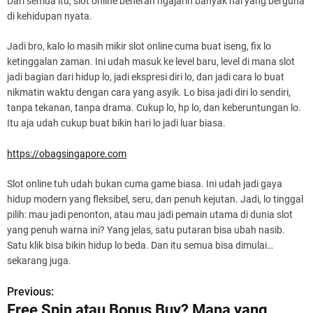
Dari semua itu, slot online beneran ngajarin banyak hal yang berguna
di kehidupan nyata.
Jadi bro, kalo lo masih mikir slot online cuma buat iseng, fix lo
ketinggalan zaman. Ini udah masuk ke level baru, level di mana slot
jadi bagian dari hidup lo, jadi ekspresi diri lo, dan jadi cara lo buat
nikmatin waktu dengan cara yang asyik. Lo bisa jadi diri lo sendiri,
tanpa tekanan, tanpa drama. Cukup lo, hp lo, dan keberuntungan lo.
Itu aja udah cukup buat bikin hari lo jadi luar biasa.
https://obagsingapore.com
Slot online tuh udah bukan cuma game biasa. Ini udah jadi gaya
hidup modern yang fleksibel, seru, dan penuh kejutan. Jadi, lo tinggal
pilih: mau jadi penonton, atau mau jadi pemain utama di dunia slot
yang penuh warna ini? Yang jelas, satu putaran bisa ubah nasib.
Satu klik bisa bikin hidup lo beda. Dan itu semua bisa dimulai…
sekarang juga.
Previous:
P
Free Spin atau Bonus Buy? Mana yang