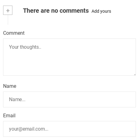
+
There are no comments
Add yours
Comment
Name
Email