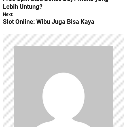
o
Lebih Untung?
s
Next:
Slot Online: Wibu Juga Bisa Kaya
t
n
a
v
i
g
a
t
i
o