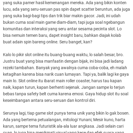
yang suka pamer hasil kemenangan mereka. Ada yang bikin konten
lucu, ada yang seru-seruan pas spin dapet scatter beruntun, ada juga
yang suka bagi-bagi tips dan trik biar makin gacor. Jadi, ini udah
bukan cuma soal main game diam-diam, tapi juga soal ngebangun
komunitas dan interaksi yang seru antar sesama pecinta slot. Lo
bisa nemuin temen baru, dapet insight baru, bahkan diajak kolab
buat adain spin bareng online. Seru banget, kan?
Kalo lo pikir slot online itu buang-buang waktu, lo salah besar, bro.
Justru buat yang bisa manfaatin dengan bijak, ini bisa jadi ladang
rezeki tambahan. Banyak yang awalnya cuma coba-coba, eh malah
ketagihan karena bisa narik cuan lumayan. Tapi ya, balik lagi ke gaya
main lo. Slot online itu ibarat main roller coaster, harus tau kapan
naik, kapan turun, kapan berhenti sejenak. Jangan sampe lo terjun
bebas tanpa safety belt cuma karena emosi. Gaya hidup slot itu soal
keseimbangan antara seru-seruan dan kontrol diri.
Serunya lagi, tiap game slot punya tema unik yang bikin lo gak bosen.
Ada yang bertema petualangan, mitologi Yunani, Mesir kuno, harta
karun, sampe tema futuristik ala-ala luar angkasa. Jadi selain cari
cuan, lo juga bisa menikmati visual yang kece dan efek suara yang