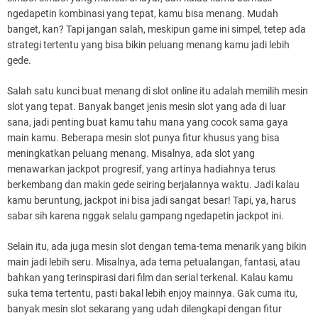
ngedapetin kombinasi yang tepat, kamu bisa menang. Mudah
banget, kan? Tapi jangan salah, meskipun game ini simpel, tetep ada
strategi tertentu yang bisa bikin peluang menang kamu jadi lebih
gede.
Salah satu kunci buat menang di slot online itu adalah memilih mesin
slot yang tepat. Banyak banget jenis mesin slot yang ada di luar
sana, jadi penting buat kamu tahu mana yang cocok sama gaya
main kamu. Beberapa mesin slot punya fitur khusus yang bisa
meningkatkan peluang menang. Misalnya, ada slot yang
menawarkan jackpot progresif, yang artinya hadiahnya terus
berkembang dan makin gede seiring berjalannya waktu. Jadi kalau
kamu beruntung, jackpot ini bisa jadi sangat besar! Tapi, ya, harus
sabar sih karena nggak selalu gampang ngedapetin jackpot ini.
Selain itu, ada juga mesin slot dengan tema-tema menarik yang bikin
main jadi lebih seru. Misalnya, ada tema petualangan, fantasi, atau
bahkan yang terinspirasi dari film dan serial terkenal. Kalau kamu
suka tema tertentu, pasti bakal lebih enjoy mainnya. Gak cuma itu,
banyak mesin slot sekarang yang udah dilengkapi dengan fitur