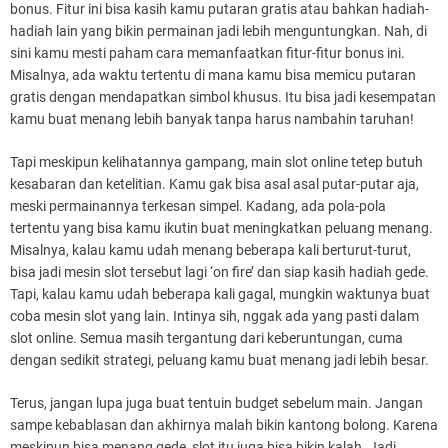
bonus. Fitur ini bisa kasih kamu putaran gratis atau bahkan hadiah-
hadiah lain yang bikin permainan jadi lebih menguntungkan. Nah, di
sini kamu mesti paham cara memanfaatkan fitur-fitur bonus ini.
Misalnya, ada waktu tertentu di mana kamu bisa memicu putaran
gratis dengan mendapatkan simbol khusus. Itu bisa jadi kesempatan
kamu buat menang lebih banyak tanpa harus nambahin taruhan!
Tapi meskipun kelihatannya gampang, main slot online tetep butuh
kesabaran dan ketelitian. Kamu gak bisa asal asal putar-putar aja,
meski permainannya terkesan simpel. Kadang, ada pola-pola
tertentu yang bisa kamu ikutin buat meningkatkan peluang menang.
Misalnya, kalau kamu udah menang beberapa kali berturut-turut,
bisa jadi mesin slot tersebut lagi ‘on fire’ dan siap kasih hadiah gede.
Tapi, kalau kamu udah beberapa kali gagal, mungkin waktunya buat
coba mesin slot yang lain. Intinya sih, nggak ada yang pasti dalam
slot online. Semua masih tergantung dari keberuntungan, cuma
dengan sedikit strategi, peluang kamu buat menang jadi lebih besar.
Terus, jangan lupa juga buat tentuin budget sebelum main. Jangan
sampe kebablasan dan akhirnya malah bikin kantong bolong. Karena
meskipun bisa menang gede, slot itu juga bisa bikin kalah. Jadi,