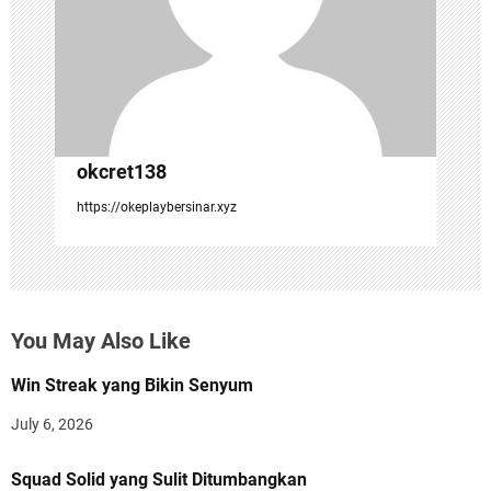
o
n
okcret138
https://okeplaybersinar.xyz
You May Also Like
Win Streak yang Bikin Senyum
July 6, 2026
Squad Solid yang Sulit Ditumbangkan