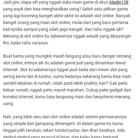
Jadi gini, siapa sih yang nggak suka main game di situs
Aladin138
yang asyik dan bisa menghasilkan uang? Salah satu pilihan game
yang lagi booming banget akhir-akhir ini adalah slot online. Banyak
banget orang yang main slot online, mulai dari yang baru pertama
kali nyoba sampai yang udah jago banget. Dan tahu nggak sih?
Menang di slot online itu sebenernya nggak sesulit yang dibayangin
lho, kalau tahu caranya.
Buat kamu yang mungkin masih bingung atau baru denger tentang
slot online, intinya sih itu adalah game judi yang dimainkan lewat
internet. Slot ini sebenernya nggak jauh beda dari mesin slot yang
sering kamu liat di kasino, cuma bedanya sekarang kamu bisa main
sambil rebahan di rumah. Udah pasti lebih praktis, kan? Gak perlu
keluar rumah, nggak perlu macet-macetan. Cukup pake gadget dan
koneksi internet, kamu bisa langsung main dan berpotensi menang
uang.
Nah, yang bikin seru dari slot online adalah sistem permainannya
yang simple dan gampang dimengerti. Di dalam game ini, kamu
tinggal pilih taruhan, tekan tombol putar, dan lihat hasilnya. Ada
simbol-simbol yang muncul di layar, dan kalau kamu berhasil