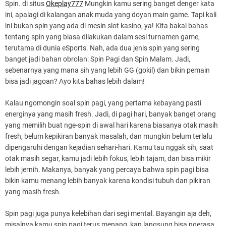
Spin. di situs
Okeplay777
Mungkin kamu sering banget denger kata
ini, apalagi di kalangan anak muda yang doyan main game. Tapi kali
ini bukan spin yang ada di mesin slot kasino, ya! Kita bakal bahas
tentang spin yang biasa dilakukan dalam sesi turnamen game,
terutama di dunia eSports. Nah, ada dua jenis spin yang sering
banget jadi bahan obrolan: Spin Pagi dan Spin Malam. Jadi,
sebenarnya yang mana sih yang lebih GG (gokil) dan bikin pemain
bisa jadi jagoan? Ayo kita bahas lebih dalam!
Kalau ngomongin soal spin pagi, yang pertama kebayang pasti
energinya yang masih fresh. Jadi, di pagi hari, banyak banget orang
yang memilih buat nge-spin di awal hari karena biasanya otak masih
fresh, belum kepikiran banyak masalah, dan mungkin belum terlalu
dipengaruhi dengan kejadian sehari-hari. Kamu tau nggak sih, saat
otak masih segar, kamu jadi lebih fokus, lebih tajam, dan bisa mikir
lebih jernih. Makanya, banyak yang percaya bahwa spin pagi bisa
bikin kamu menang lebih banyak karena kondisi tubuh dan pikiran
yang masih fresh.
Spin pagi juga punya kelebihan dari segi mental. Bayangin aja deh,
misalnya kamu spin pagi terus menang, kan langsung bisa ngerasa