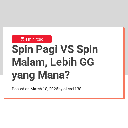
d
e
4 min read
Spin Pagi VS Spin
Malam, Lebih GG
yang Mana?
Posted on
March 18, 2025
by
okcret138