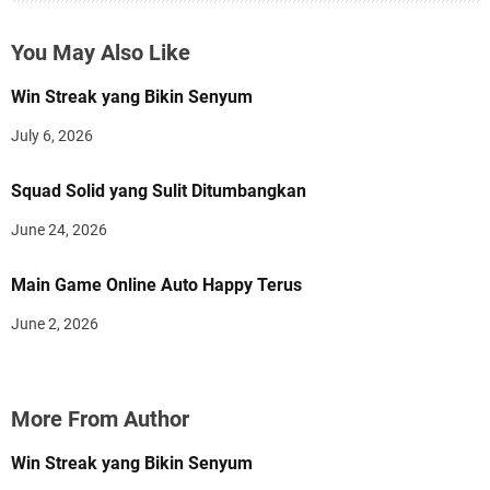
You May Also Like
Win Streak yang Bikin Senyum
July 6, 2026
Squad Solid yang Sulit Ditumbangkan
June 24, 2026
Main Game Online Auto Happy Terus
June 2, 2026
More From Author
Win Streak yang Bikin Senyum