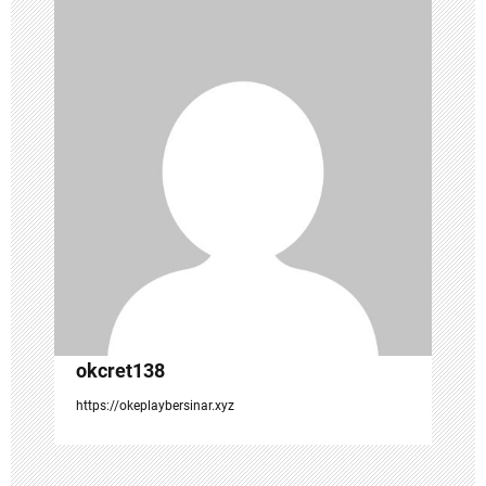
i
g
a
t
i
o
n
okcret138
https://okeplaybersinar.xyz