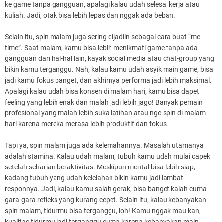
ke game tanpa gangguan, apalagi kalau udah selesai kerja atau
kuliah. Jadi, otak bisa lebih lepas dan nggak ada beban.
Selain itu, spin malam juga sering dijadiin sebagai cara buat “me-
time”. Saat malam, kamu bisa lebih menikmati game tanpa ada
gangguan dari hal-hal lain, kayak social media atau chat-group yang
bikin kamu terganggu. Nah, kalau kamu udah asyik main game, bisa
jadi kamu fokus banget, dan akhirnya performa jadi lebih maksimal.
Apalagi kalau udah bisa konsen di malam hari, kamu bisa dapet
feeling yang lebih enak dan malah jadi lebih jago! Banyak pemain
profesional yang malah lebih suka latihan atau nge-spin di malam
hari karena mereka merasa lebih produktif dan fokus.
Tapi ya, spin malam juga ada kelemahannya. Masalah utamanya
adalah stamina. Kalau udah malam, tubuh kamu udah mulai capek
setelah seharian beraktivitas. Meskipun mental bisa lebih siap,
kadang tubuh yang udah kelelahan bikin kamu jadi lambat
responnya. Jadi, kalau kamu salah gerak, bisa banget kalah cuma
gara-gara refleks yang kurang cepet. Selain itu, kalau kebanyakan
spin malam, tidurmu bisa terganggu, loh! Kamu nggak mau kan,
kualitas tidurmu jadi terganggu cuma karena kebanyakan main