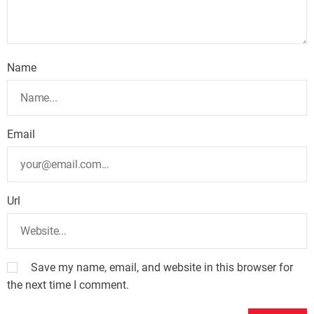
Name
Email
Url
Save my name, email, and website in this browser for
the next time I comment.