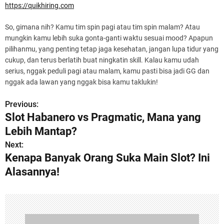
https://quikhiring.com
So, gimana nih? Kamu tim spin pagi atau tim spin malam? Atau
mungkin kamu lebih suka gonta-ganti waktu sesuai mood? Apapun
pilihanmu, yang penting tetap jaga kesehatan, jangan lupa tidur yang
cukup, dan terus berlatih buat ningkatin skill. Kalau kamu udah
serius, nggak peduli pagi atau malam, kamu pasti bisa jadi GG dan
nggak ada lawan yang nggak bisa kamu taklukin!
Previous:
P
Slot Habanero vs Pragmatic, Mana yang
o
Lebih Mantap?
s
Next:
Kenapa Banyak Orang Suka Main Slot? Ini
t
Alasannya!
n
a
v