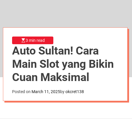
d
e
3 min read
Auto Sultan! Cara
Main Slot yang Bikin
Cuan Maksimal
Posted on
March 11, 2025
by
okcret138