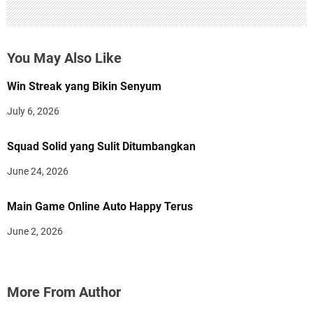
You May Also Like
Win Streak yang Bikin Senyum
July 6, 2026
Squad Solid yang Sulit Ditumbangkan
June 24, 2026
Main Game Online Auto Happy Terus
June 2, 2026
More From Author