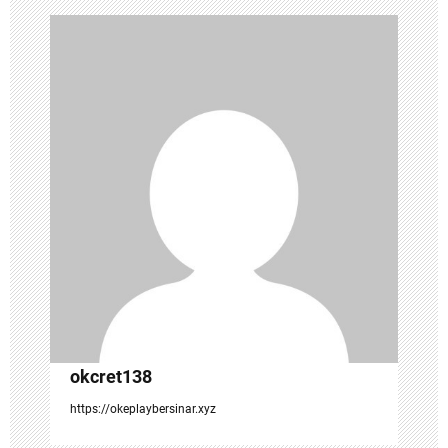
a
v
i
g
a
t
i
o
n
okcret138
https://okeplaybersinar.xyz