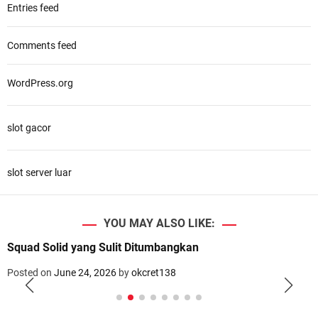
Entries feed
Comments feed
WordPress.org
slot gacor
slot server luar
YOU MAY ALSO LIKE:
Squad Solid yang Sulit Ditumbangkan
Posted on
June 24, 2026
by
okcret138