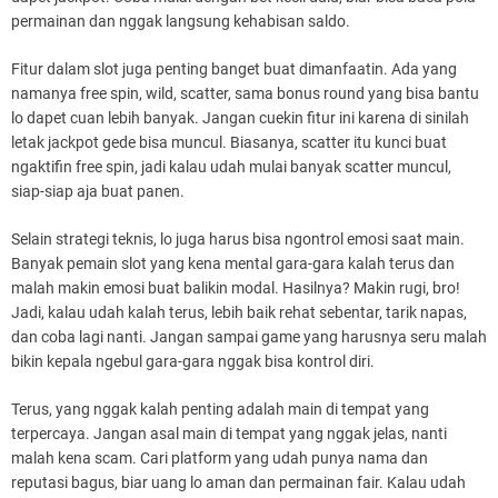
permainan dan nggak langsung kehabisan saldo.
Fitur dalam slot juga penting banget buat dimanfaatin. Ada yang
namanya free spin, wild, scatter, sama bonus round yang bisa bantu
lo dapet cuan lebih banyak. Jangan cuekin fitur ini karena di sinilah
letak jackpot gede bisa muncul. Biasanya, scatter itu kunci buat
ngaktifin free spin, jadi kalau udah mulai banyak scatter muncul,
siap-siap aja buat panen.
Selain strategi teknis, lo juga harus bisa ngontrol emosi saat main.
Banyak pemain slot yang kena mental gara-gara kalah terus dan
malah makin emosi buat balikin modal. Hasilnya? Makin rugi, bro!
Jadi, kalau udah kalah terus, lebih baik rehat sebentar, tarik napas,
dan coba lagi nanti. Jangan sampai game yang harusnya seru malah
bikin kepala ngebul gara-gara nggak bisa kontrol diri.
Terus, yang nggak kalah penting adalah main di tempat yang
terpercaya. Jangan asal main di tempat yang nggak jelas, nanti
malah kena scam. Cari platform yang udah punya nama dan
reputasi bagus, biar uang lo aman dan permainan fair. Kalau udah