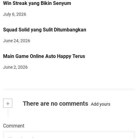
Win Streak yang Bikin Senyum
July 6, 2026
Squad Solid yang Sulit Ditumbangkan
June 24, 2026
Main Game Online Auto Happy Terus
June 2, 2026
+
There are no comments
Add yours
Comment