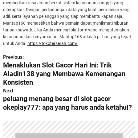
memberikan rasa aman berkat sistem keamanan canggih yang
diterapkan. Dengan perlindungan data yang kuat, permainan yang
adil, serta layanan pelanggan yang siap membantu kapan saja,
Mantap168 memastikan bahwa pemain dapat menikmati hiburan
tanpa khawatir. Jika Anda mencari platform yang mengutamakan
keamanan dan kenyamanan, Mantap168 adalah pilihan yang tepat
untuk Anda.
https://tokoterserah.com/
Previous:
P
Menaklukan Slot Gacor Hari Ini: Trik
o
Aladin138 yang Membawa Kemenangan
s
Konsisten
Next:
t
peluang menang besar di slot gacor
n
okeplay777: apa yang harus anda ketahui?
a
v