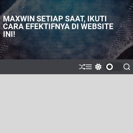
S
k
i
MAXWIN SETIAP SAAT, IKUTI
p
CARA EFEKTIFNYA DI WEBSITE
t
INI!
o
c
o
n
t
e
S
M
S
S
h
e
w
e
n
u
n
i
a
t
ff
u
t
r
l
c
c
e
h
h
c
o
l
o
r
m
o