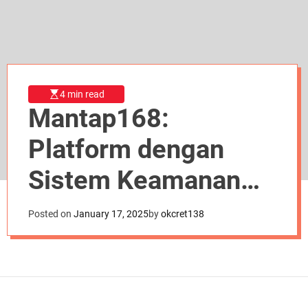
d
e
4 min read
Mantap168:
Platform dengan
Sistem Keamanan
Canggih untuk
Posted on
January 17, 2025
by
okcret138
Pengalaman Tanpa
Khawatir