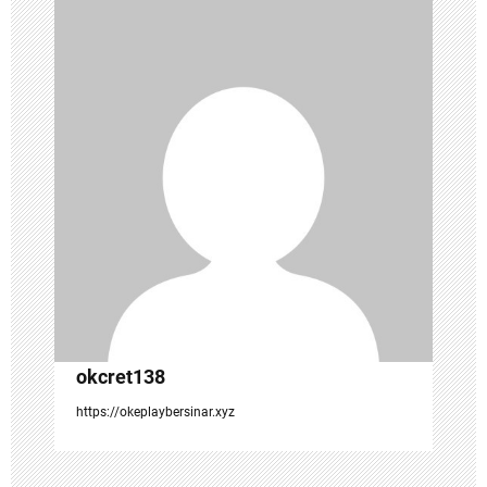
i
g
a
t
i
o
n
okcret138
https://okeplaybersinar.xyz