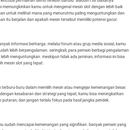
encoba permainan demo terlebih dahulu. aladdin138 biasanya
i memungkinkan kamu untuk mengenal mesin slot dengan lebih baik
ainan untuk melihat mana yang menurutmu paling menguntungkan dan
itu berjalan dan apakah mesin tersebut memiliki potensi gacor.
yak informasi berharga. melalui forum atau grup media sosial, kamu
sudah lebih berpengalaman. seringkali, para pemain berbagi pengalaman
ebih menguntungkan. meskipun tidak ada jaminan, informasi ini bisa
mesin slot yang tepat.
an terburu-buru dalam memilih mesin atau mengejar kemenangan besar.
ngan kesabaran dan strategi yang tepat, kamu bisa meningkatkan
putaran, dan jangan terlalu fokus pada hasil jangka pendek.
 kamu sudah mencapai kemenangan yang signifikan. banyak pemain yang