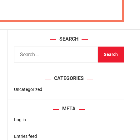
SEARCH
S
e
a
r
CATEGORIES
c
h
Uncategorized
f
o
META
r
Log in
:
Entries feed