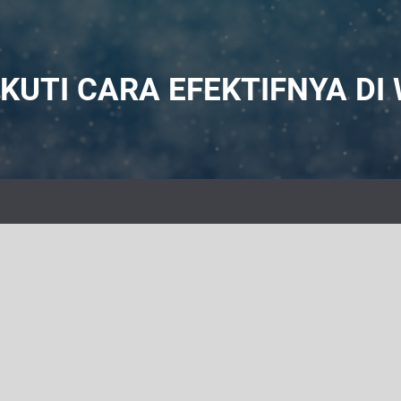
KUTI CARA EFEKTIFNYA DI 