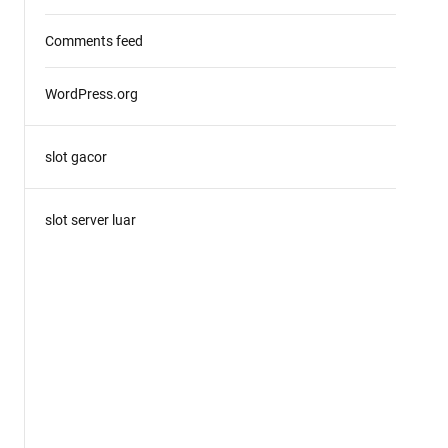
Comments feed
WordPress.org
slot gacor
slot server luar