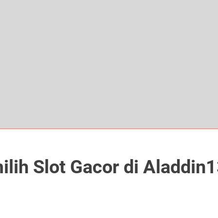
ih Slot Gacor di Aladdin