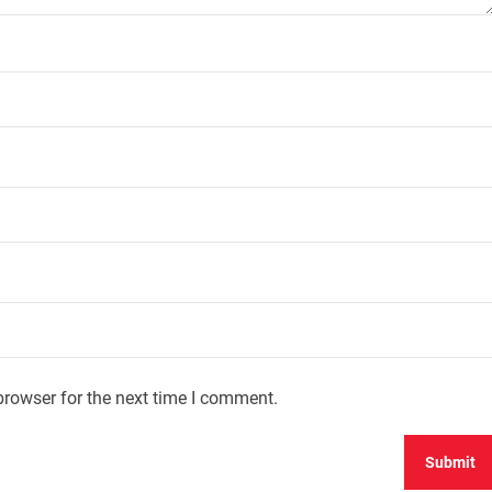
browser for the next time I comment.