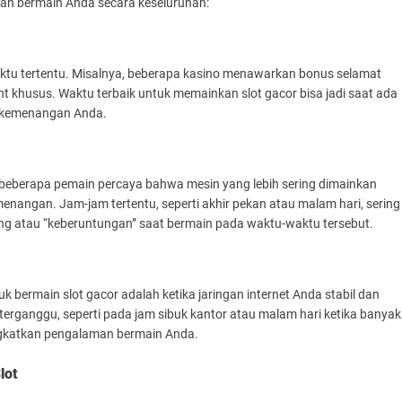
an bermain Anda secara keseluruhan:
tu tertentu. Misalnya, beberapa kasino menawarkan bonus selamat
nt khusus. Waktu terbaik untuk memainkan slot gacor bisa jadi saat ada
i kemenangan Anda.
 beberapa pemain percaya bahwa mesin yang lebih sering dimainkan
nangan. Jam-jam tertentu, seperti akhir pekan atau malam hari, sering
uang atau “keberuntungan” saat bermain pada waktu-waktu tersebut.
k bermain slot gacor adalah ketika jaringan internet Anda stabil dan
 terganggu, seperti pada jam sibuk kantor atau malam hari ketika banyak
ngkatkan pengalaman bermain Anda.
lot