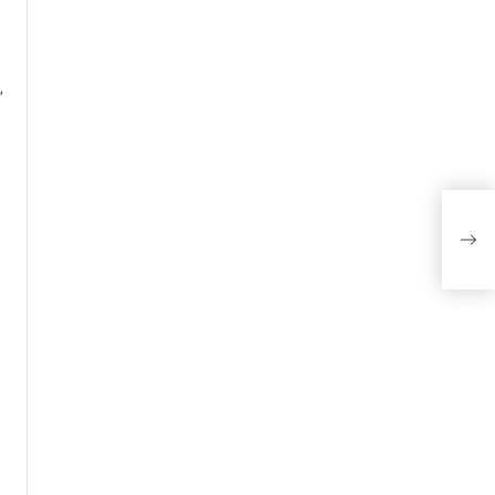
,
Meng
Jack