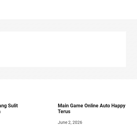
ng Sulit
Main Game Online Auto Happy
n
Terus
June 2, 2026